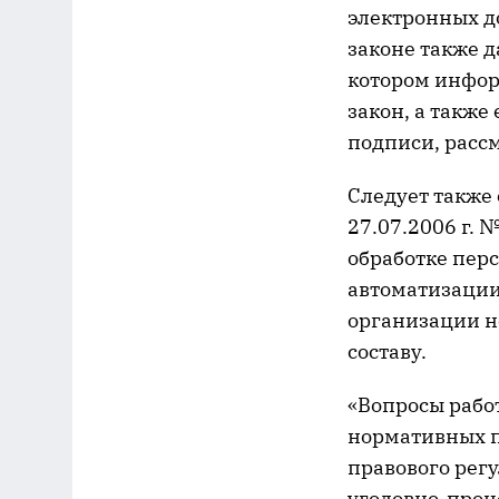
электронных д
законе также д
котором инфор
закон, а также
подписи, расс
Следует также
27.07.2006 г. 
обработке пер
автоматизации
организации н
составу.
«Вопросы рабо
нормативных п
правового рег
уголовно-проц