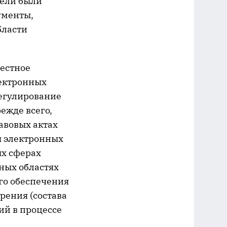
цели были
ументы,
бласти
местное
лектронных
регулирование
ежде всего,
авовых актах
я электронных
х сферах
ных областях
ого обеспечения
рения (состава
ий в процессе