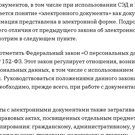
окументов, в том числе при использовании СЭД и
ается понятие «электронного документа» как доку
мация представлена в электронной форме. Подр
 его отличия от предыдущего закона об электрон
мотрим в следующем пункте.
 отметить Федеральный закон «О персональных д
№ 152-ФЗ. Этот закон регулирует отношения, воз
сональных данных, в том числе с использованием 
. Руководствоваться положениями данного закон
еобходимо, прежде всего, при работе с документ
ты с электронными документами также затрагива
равовых актах, посвященных отдельным предм
улирования: гражданскому, административному, 
ессуальному, трудовому, налоговому и другому