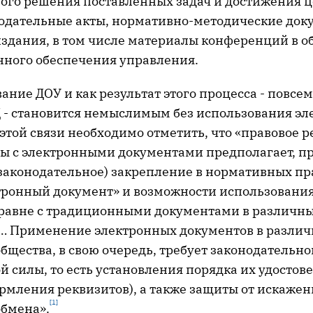
ого решения поставленных задач и достижения 
одательные акты, нормативно-методические док
здания, в том числе материалы конференций в о
ного обеспечения управления.
ние ДОУ и как результат этого процесса - повсе
 - становится немыслимым без использования э
этой связи необходимо отметить, что «правовое 
ты с электронными документами предполагает, пр
законодательное) закрепление в нормативных пр
тронный документ» и возможности использовани
равне с традиционными документами в различны
 … Применение электронных документов в различ
бщества, в свою очередь, требует законодательн
 силы, то есть установления порядка их удостове
рмления реквизитов), а также защиты от искажен
[1]
обмена».