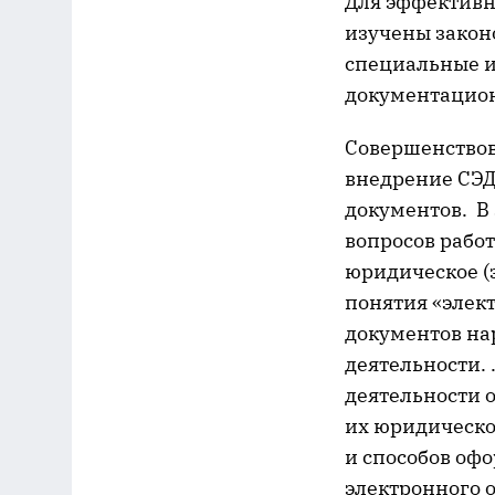
Для эффективн
изучены закон
специальные и
документацион
Совершенствова
внедрение СЭД
документов. В 
вопросов рабо
юридическое (
понятия «элек
документов на
деятельности.
деятельности о
их юридической
и способов офо
электронного 