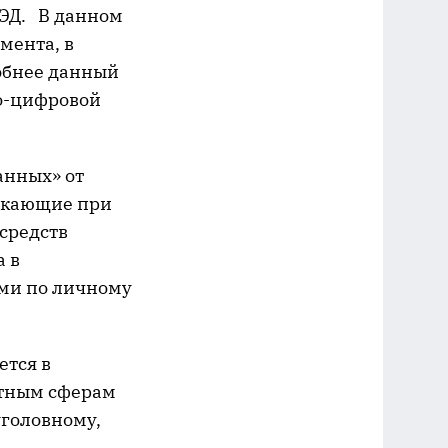
 ЭД. В данном
мента, в
обнее данный
но-цифровой
анных» от
никающие при
средств
а в
ами по личному
ется в
етным сферам
уголовному,