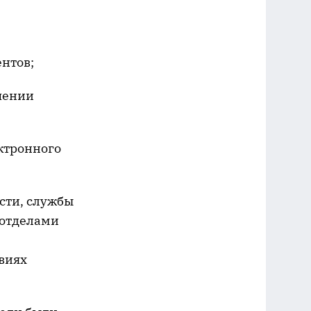
нтов;
чении
ктронного
асти, службы
 отделами
виях