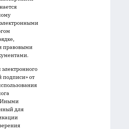
нается
ному
н электронными
огом
рядке,
и правовыми
окументами.
 электронного
й подписи» от
 использования
лога
. Иными
енный для
фикации
верения