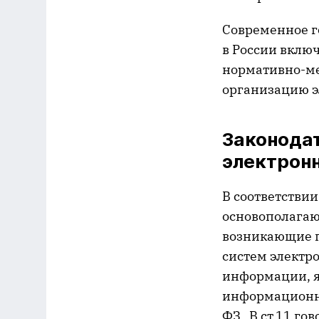
Современное г
в России вклю
нормативно-м
организацию э
Законода
электрон
В соответстви
основополагаю
возникающие п
систем электр
информации, я
информационны
ФЗ. В ст.11 го