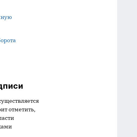
нную
борота
одписи
существляется
ит отметить,
ласти
ками