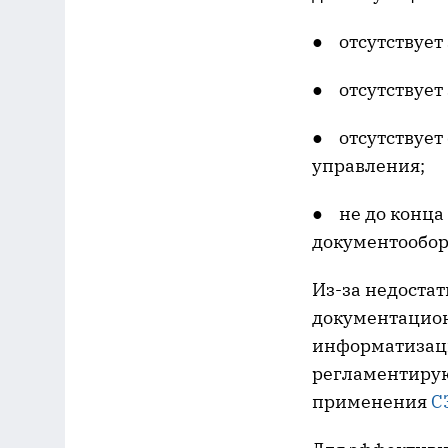
● отсутствует 
● отсутствует
● отсутствует
управления;
● не до конца
документообор
Из-за недостат
документацион
информатизац
регламентирую
применения
С