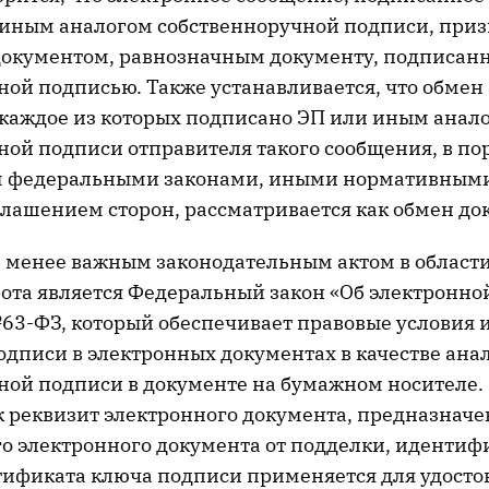
иным аналогом собственноручной подписи, приз
окументом, равнозначным документу, подписан
ной подписью. Также устанавливается, что обме
каждое из которых подписано ЭП или иным анал
ной подписи отправителя такого сообщения, в по
м федеральными законами, иными нормативным
глашением сторон, рассматривается как обмен д
менее важным законодательным актом в области
ота является Федеральный закон «Об электронно
 №63-ФЗ, который обеспечивает правовые условия
одписи в электронных документах в качестве ана
ной подписи в документе на бумажном носителе
к реквизит электронного документа, предназнач
о электронного документа от подделки, иденти
тификата ключа подписи применяется для удосто