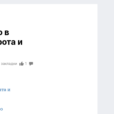
о в
ота и
 закладки
1
нта и
го