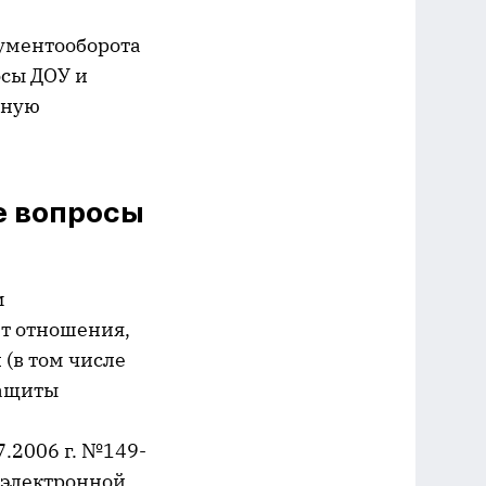
ументооборота
осы ДОУ и
нную
е вопросы
м
т отношения,
(в том числе
защиты
.2006 г. №149-
е электронной