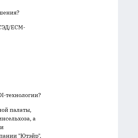
ешения?
СЭД/ECM-
DI-технологии?
ной палаты,
нсельхоза, а
ии
мпании "Ютэйр",