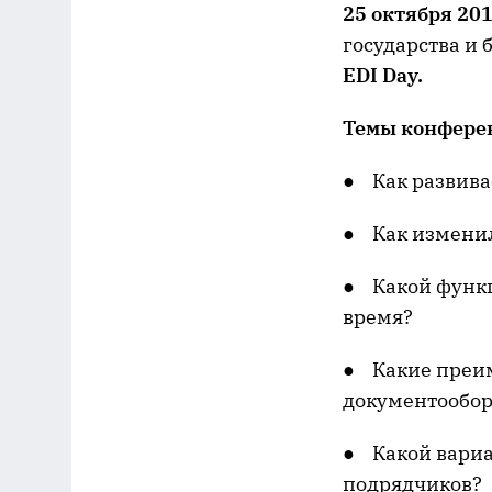
25 октября 201
государства и
EDI Day.
Темы конфере
● Как развива
● Как изменил
● Какой функц
время?
● Какие преим
документообор
● Какой вариа
подрядчиков?