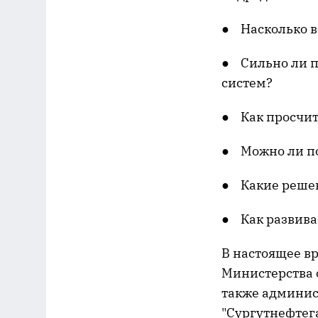
● Насколько в
● Сильно ли п
систем?
● Как просчит
● Можно ли по
● Какие реше
● Как развива
В настоящее в
Министерства 
также админис
"Сургутнефтега