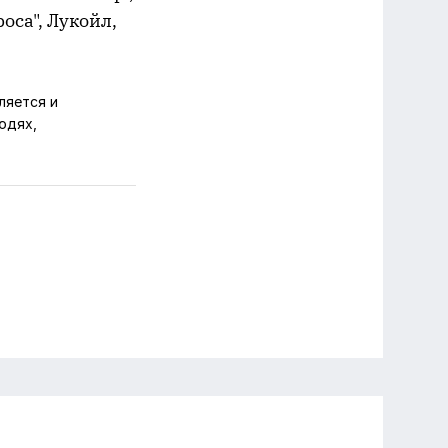
оса", Лукойл,
ляется и
юдях,