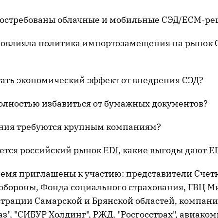
остребованы облачные и мобильные СЭД/ECM-р
овлияла политика импортозамещения на рынок 
ать экономический эффект от внедрения СЭД?
лностью избавиться от бумажных документов?
ния требуются крупным компаниям?
ется российский рынок EDI, какие выгоды дают E
ремя приглашены к участию: представители Счет
обороны, Фонда социального страхования, ГВЦ Ми
трации Самарской и Брянской областей, компан
з", "СИБУР Холдинг", РЖД, "Росгосстрах", авиако