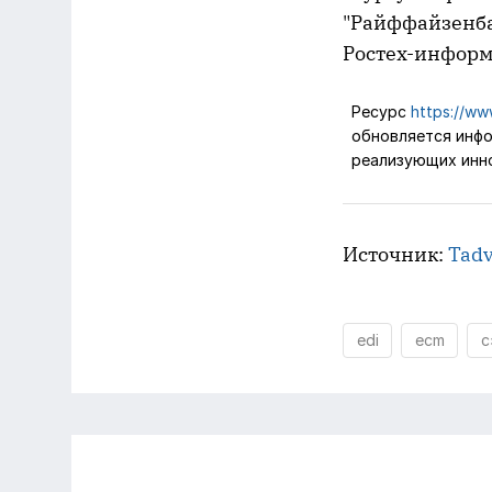
"Райффайзенбан
Ростех-информ,
Ресурс
https://www
обновляется инфо
реализующих инно
Источник:
Tadv
edi
ecm
с