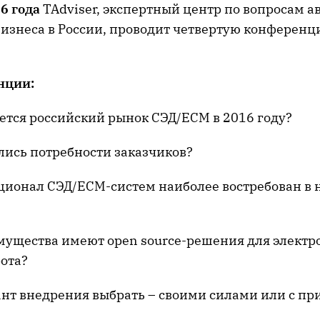
6 года
TAdviser, экспертный центр по вопросам 
 бизнеса в России, проводит четвертую конферен
нции:
ется российский рынок СЭД/ECM в 2016 году?
ись потребности заказчиков?
ионал СЭД/ECM-систем наиболее востребован в 
ущества имеют open source-решения для электр
ота?
нт внедрения выбрать – своими силами или с п