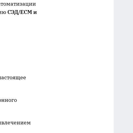
автоматизации
цию
СЭД/ECM и
настоящее
онного
ривлечением