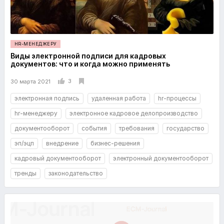
HR-МЕНЕДЖЕРУ
Виды электронной подписи для кадровых
документов: что и когда можно применять
3
30 марта 2021
электронная подпись
удаленная работа
hr-процессы
hr-менеджеру
электронное кадровое делопроизводство
документооборот
события
требования
государство
эп/эцп
внедрение
бизнес-решения
кадровый документооборот
электронный документооборот
тренды
законодательство