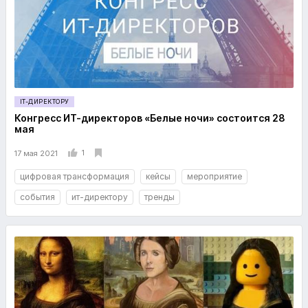
IT-ДИРЕКТОРУ
Конгресс ИТ-директоров «Белые ночи» состоится 28
мая
1
17 мая 2021
цифровая трансформация
кейсы
мероприятие
события
ит-директору
тренды