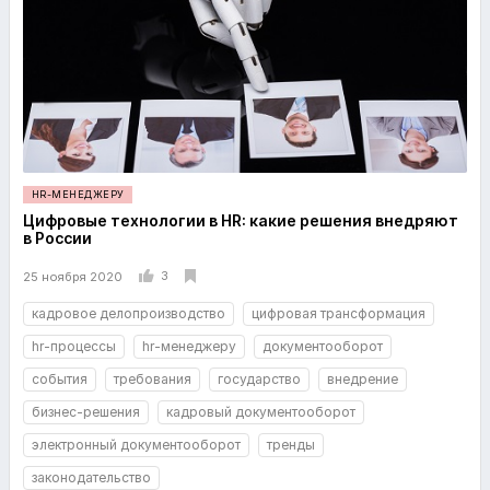
HR-МЕНЕДЖЕРУ
Цифровые технологии в HR: какие решения внедряют
в России
3
25 ноября 2020
кадровое делопроизводство
цифровая трансформация
hr-процессы
hr-менеджеру
документооборот
события
требования
государство
внедрение
бизнес-решения
кадровый документооборот
электронный документооборот
тренды
законодательство