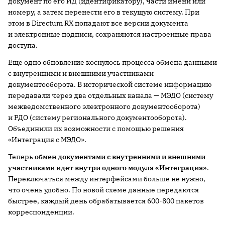
документ по его ИД (идентификатору), части имени или
номеру, а затем перенести его в текущую систему. При
этом в Directum RX попадают все версии документа
и электронные подписи, сохраняются настроенные права
доступа.
Еще одно обновление коснулось процесса обмена данными
с внутренними и внешними участниками
документооборота. В исторической системе информацию
передавали через два отдельных канала — МЭДО (систему
межведомственного электронного документооборота)
и РДО (систему регионального документооборота).
Объединили их возможности с помощью решения
«Интеграция с МЭДО».
Теперь
обмен документами с внутренними и внешними
участниками
идет внутри одного модуля «Интеграция»
.
Переключаться между интерфейсами больше не нужно,
что очень удобно. По новой схеме данные передаются
быстрее, каждый день обрабатывается 600-800 пакетов
корреспонденции.