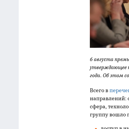
6 августа прем
утверждающее п
года. Об этом с
Всего в
перече
направлений: с
сфера, технол
группу вошло 
доступ в и