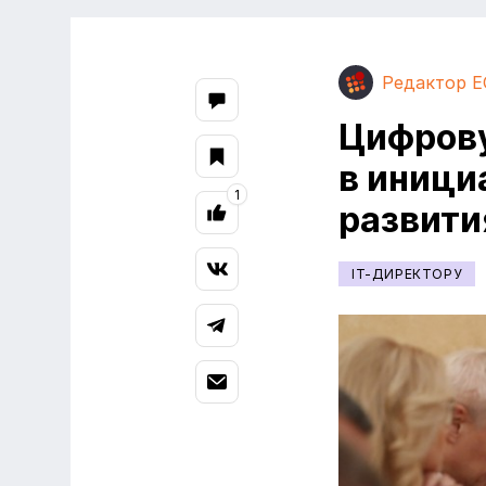
Редактор E
Цифров
в иници
1
развити
IT-ДИРЕКТОРУ