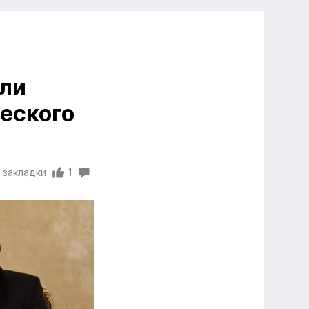
ли
еского
 закладки
1