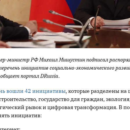
ьер-министр РФ Михаил Мишустин подписал распоря
еречень инициатив социально-экономического разви
ообщает портал DRussia.
нь вошли 42 инициативы
, которые разделены на 
троительство, государство для граждан, экология
огический рывок и цифровая трансформация. В 
пять инициатив:
нтернет;