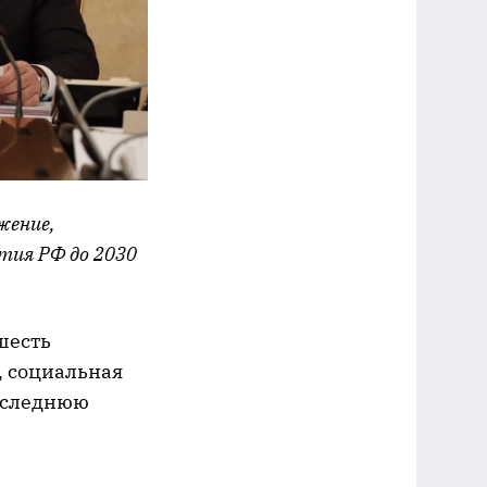
жение,
тия РФ до 2030
шесть
, социальная
последнюю