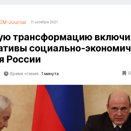
CM-Journal
11 октября 2021
ую трансформацию включи
ативы социально-экономич
я России
В
Время чтения:
1 минута