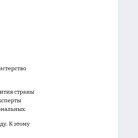
истерство
вития страны
эксперты
ональных.
ду. К этому