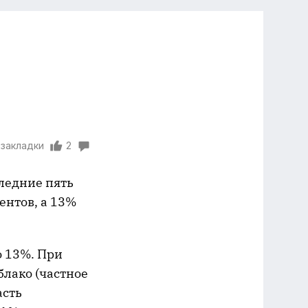
 закладки
2
ледние пять
ентов, а 13%
о 13%. При
лако (частное
асть