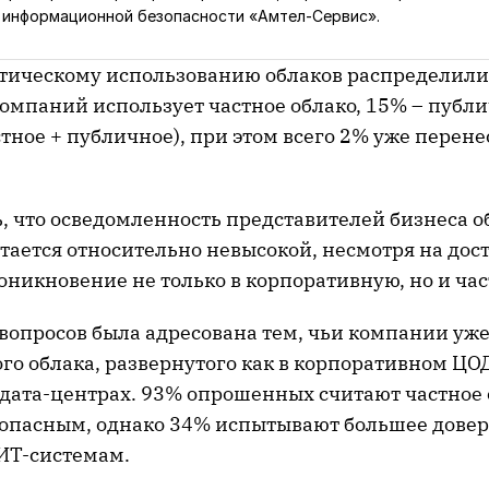
 информационной безопасности «Амтел-Сервис».
тическому использованию облаков распределил
омпаний использует частное облако, 15% – публи
тное + публичное), при этом всего 2% уже перен
, что осведомленность представителей бизнеса о
тается относительно невысокой, несмотря на дос
оникновение не только в корпоративную, но и ча
 вопросов была адресована тем, чьи компании уж
го облака, развернутого как в корпоративном ЦОДе
дата-центрах. 93% опрошенных считают частное 
зопасным, однако 34% испытывают большее довер
ИТ-системам.