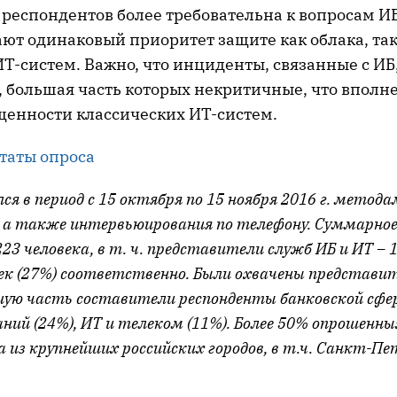
 респондентов более требовательна к вопросам ИБ
ют одинаковый приоритет защите как облака, так
Т-систем. Важно, что инциденты, связанные с ИБ,
 большая часть которых некритичные, что вполне
енности классических ИТ-систем.
таты опроса
лся в период с 15 октября по 15 ноября 2016 г. метод
 а также интервьюирования по телефону. Суммарное
223 человека, в т. ч. представители служб ИБ и ИТ – 
век (27%) соответственно. Были охвачены представит
шую часть составители респонденты банковской сфер
ий (24%), ИТ и телеком (11%). Более 50% опрошенны
 из крупнейших российских городов, в т.ч. Санкт-Пе