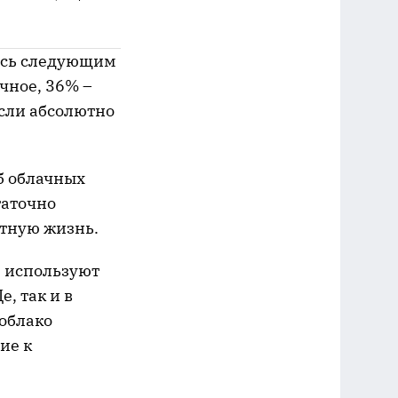
ись следующим
чное, 36% –
если абсолютно
б облачных
таточно
стную жизнь.
е используют
, так и в
облако
ие к