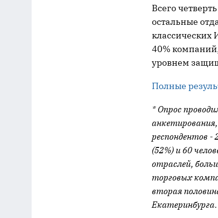
Всего четверть
остальные отда
классических И
40% компаний,
уровнем защищ
Полные резуль
* Опрос проводи
анкетирования,
респондентов - 
(52%) и 60 чело
отраслей, боль
торговых компан
вторая половина
Екатеринбурга.