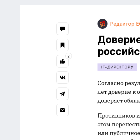
Редактор E
Доверие
российс
2
IT-ДИРЕКТОРУ
Согласно резу
лет доверие к 
доверяет облак
Противников и
этом перенест
или публичное