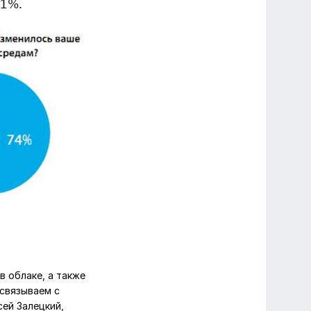
81%.
в облаке, а также
 связываем с
ей Залецкий,