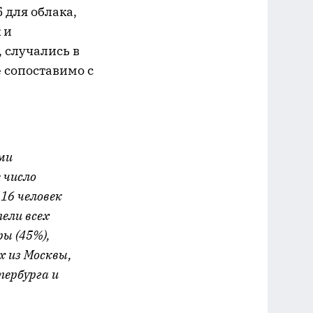
 для облака,
 и
 случались в
 сопоставимо с
ами
 число
116 человек
ели всех
ы (45%),
х из Москвы,
тербурга и