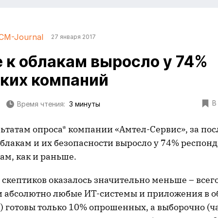
CM-Journal
27 января 2017
 к облакам выросло у 74%
ких компаний
В
Время чтения:
3 минуты
льтатам опроса* компании «Амтел-Сервис», за пос
облакам и их безопасности выросло у 74% респонд
ам, как и раньше.
 скептиков оказалось значительно меньше – всег
и абсолютно любые ИТ-системы и приложения в об
) готовы только 10% опрошенных, а выборочно (ч