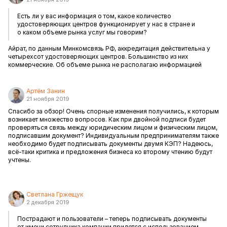
Есть ли у вас информация о том, какое количество
удостоверяющих центров функционирует у нас в стране и
о каком объеме рынка услуг мы говорим?
Айрат, по данным Минкомсвязь РФ, аккредитация действительна у
четырехсот удостоверяющих центров. Большинство из них
коммерческие. Об объеме рынка не располагаю информацией
Артём Занин
21 ноября 2019
Спасибо за обзор! Очень спорные изменения получились, к которым
возникает множество вопросов. Как при двойной подписи будет
проверяться связь между юридическим лицом и физическим лицом,
подписавшим документ? Индивидуальным предпринимателям также
необходимо будет подписывать документы двумя КЭП? Надеюсь,
всё-таки критика и предложения бизнеса ко второму чтению будут
учтены.
Светлана Гржещук
2 декабря 2019
Пострадают и пользователи – теперь подписывать документы
от имени сотрудника компании придется с использованием