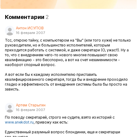
Комментарии
2
Антон ИСУПОВ
16 февраля 2007
Тсс, открою тайну, с компьютером на "Вы" (или того хуже) не только
руководители, но и большинство исполнителей, которым
приходится работать с системой, и даже секретари (О, ужас!!). Ну а
то, что с внедрением чего-то нового многие повышают свою
квалификацию - это бесспорно, а вот на счет незаменимости -
наоборот спорный вопрос.
А вот если бы к каждому исполнителю приставить
квалифицированного секретаря, тогда бы и внедрение проходило
гладко и эффективность от внедрения системы была бы просто на
зависть.
Артем Старыгин
16 февраля 2007
По поводу секретарей, строго не судите, взято из историй с
www.anekdot.ru
, привожу как есть:
Единственный разумный вопрос блондинки, еще и секретарши
где-то читал