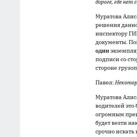
дороге, где нет
Муратова Алис
решения данно
инспектору ГИ
документы. По
один
экземпляр
подписи со сто
стороне грузо
Павел:
Некотор
Муратова Алиса
водителей это 
огромным преи
будет везти н
срочно искать