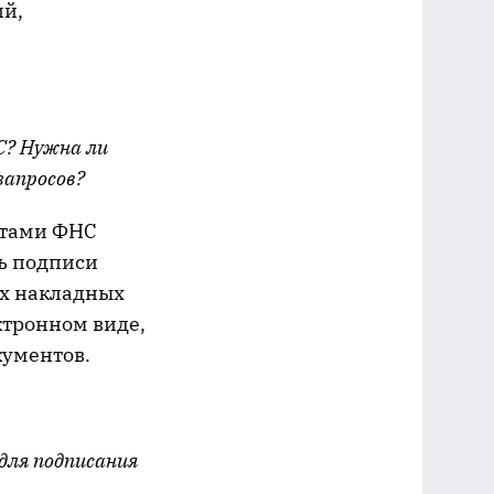
ий,
С? Нужна ли
запросов?
нтами ФНС
ь подписи
ых накладных
ктронном виде,
кументов.
для подписания