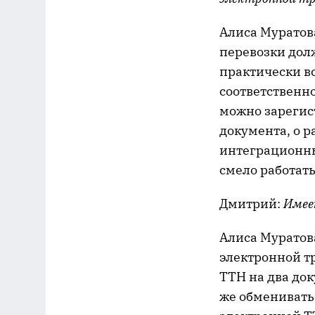
Алиса Муратова
перевозки дол
практически в
соответственн
можно зарегист
документа, о р
интеграционны
смело работат
Дмитрий:
Имее
Алиса Муратов
электронной т
ТТН на два док
же обменивать