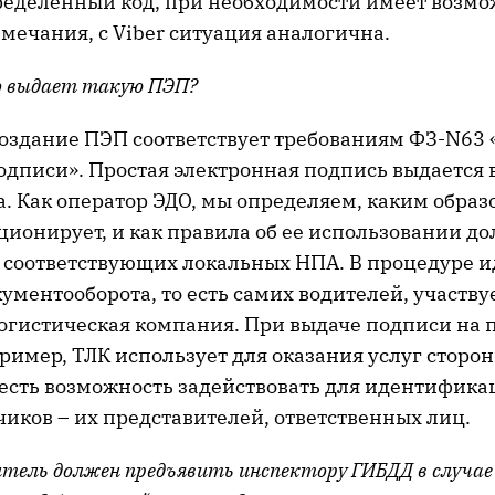
ределенный код, при необходимости имеет возмо
мечания, с Viber ситуация аналогична.
 выдает такую ПЭП?
оздание ПЭП соответствует требованиям ФЗ-N63 
одписи». Простая электронная подпись выдается 
. Как оператор ЭДО, мы определяем, каким образ
ционирует, и как правила об ее использовании д
в соответствующих локальных НПА. В процедуре
ументооборота, то есть самих водителей, участву
огистическая компания. При выдаче подписи на п
пример, ТЛК использует для оказания услуг сторо
 есть возможность задействовать для идентифик
иков – их представителей, ответственных лиц.
тель должен предъявить инспектору ГИБДД в случае