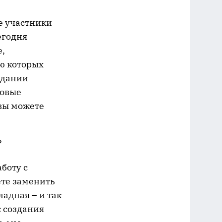
е участники
егодня
е,
ю которых
здании
товые
вы можете
?
боту с
ете заменить
адная – и так
с создания