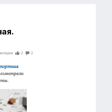
ая.
акладки
2
2
спортная
ассмотрели
еты.