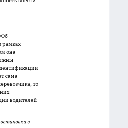
жность внести
«Об
в рамках
ом она
олжны
 идентификации
ет сама
еревозчика, то
нних
ации водителей
 остановки в