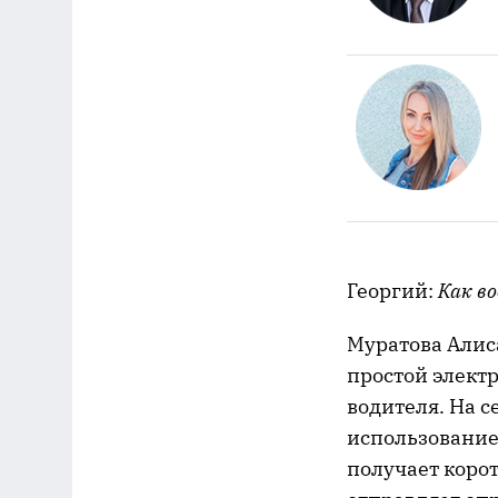
Георгий:
Как в
Муратова Алис
простой элект
водителя. На 
использованием
получает коро