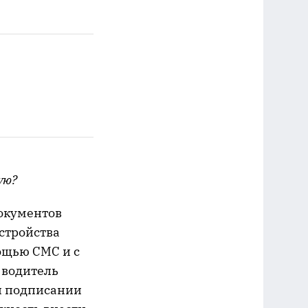
ую?
окументов
стройства
ощью СМС и с
 водитель
ри подписании