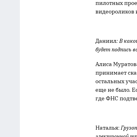
пилотных прое
видеороликов 
Даниил
: В как
будет подпись 
Алиса Муратов
принимает ска
остальных уча
еще не было. Е
где ФНС подтв
Наталья:
Грузо
электронной тр