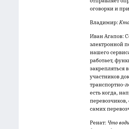
отправляет оп
оговорки и при
Владимир:
Кто
Иван Агапов:
С
электронной п
нашего сервиса
работает, функ
закрепляться 
участников док
транспортно-л
есть когда, на
перевозчиков,
самих перевозч
Ренат:
Что води