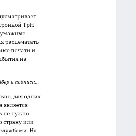
едусматривает
ктронной ТрН
 бумажные
я распечатать
мые печати и
рибытия на
ер и подписи...
льно, для одних
я является
ь не нужно
ю страну или
 службами. На