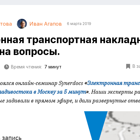
това
Иван Агапов
6 марта 2019
нная транспортная накладн
на вопросы.
В з
Время чтения:
7 минут
тоялся онлайн-семинар
Synerdocs
«
Электронная тран
ладивостока в Москву за 5 минут
»
. Наши эксперты р
ые задавали в прямом эфире, и дали развернутые отв