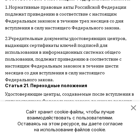
1.Нормативные правовые акты Российской Федерации
подлежат приведению в соответствие с настоящим
Федеральным законом в течение трех месяцев со дня
вступления в силу настоящего Федерального закона.
2.Учредительные документы удостоверяющих центров,
выдающих сертификаты ключей подписей для
использования в информационных системах общего
пользования, подлежат приведению в соответствие с
настоящим Федеральным законом в течение шести
месяцев со дня вступления в силу настоящего
Федерального закона.
Статья 21. Переходные положения
Удостоверяющие центры, создаваемые после вступления в
силу настоящего Федерального закона до начала ведения
уполномоченным федеральным органом исполнительной
Сайт хранит cookie-файлы, чтобы лучше
власти реестра сертификатов ключей подписей, должны
взаимодействовать с пользователями.
отвечать требованиям настоящего Федерального закона,
Оставаясь на этом ресурсе, вы даете согласие
за исключением требования предварительно
на использование файлов cookie.
представлять сертификаты ключей подписей своих