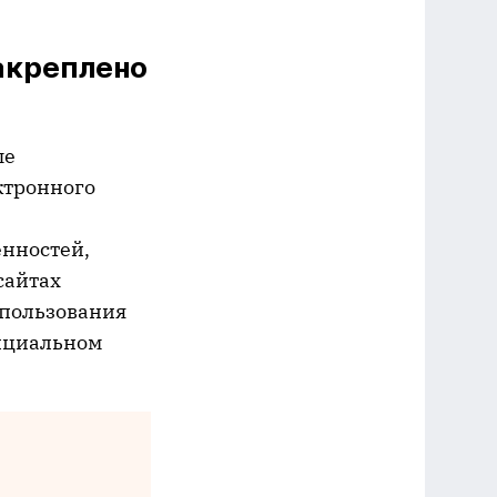
акреплено
ые
ктронного
енностей,
сайтах
спользования
фициальном