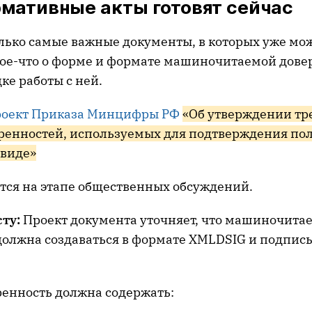
мативные акты готовят сейчас
лько самые важные документы, в которых уже мо
кое-что о форме и формате машиночитаемой дове
дке работы с ней.
оект Приказа Минцифры РФ
«Об утверждении тр
ренностей, используемых для подтверждения п
 виде»
тся на этапе общественных обсуждений.
сту:
Проект документа уточняет, что машиночита
должна создаваться в формате XMLDSIG и подпис
ренность должна содержать: