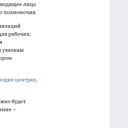
оводящее лицо
го полномочия.
анизаций
ля рабочих,
я
й указаны
тором
яющих центрах,
жно будет
ание —