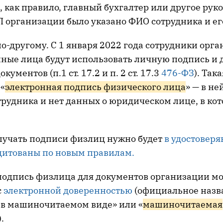
, как правило, главный бухгалтер или другое рук
П организации было указано ФИО сотрудника и е
по-другому. С 1 января 2022 года сотрудники орг
ные лица будут использовать личную подпись и д
кументов (п.1 ст. 17.2 и п. 2 ст. 17.3
476-ФЗ
). Така
 «
электронная подпись физического лица
» — в не
трудника и нет данных о юридическом лице, в ко
олучать подписи физлиц нужно будет
в удостовер
дитованы по новым правилам.
подпись физлица для документов организации мо
с
электронной доверенностью
(официальное назв
 в машиночитаемом виде» или «
машиночитаемая
).