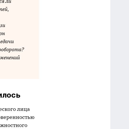
ся ли
тей,
язи
он
редачи
ооборота?
зменений
илось
ского лица
оверенностью
лжностного