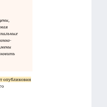
щены,
емая
ипальных
ионно-
отмены
ановить
т опубликован
го