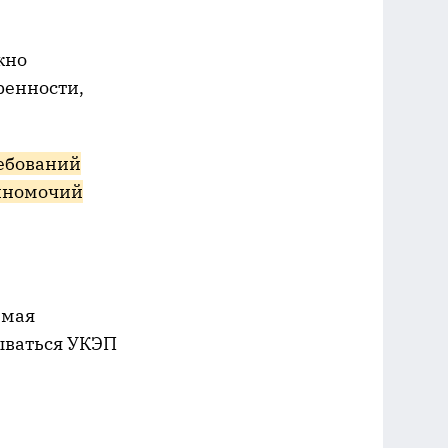
жно
ренности,
ебований
олномочий
емая
ываться УКЭП