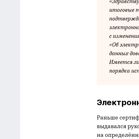
«Здравству
итоговые 
подтвержда
электронно
с изменени
«Об электр
данных дов
Имеется ли
порядка ис
Электронн
Раньше сертиф
выдавался рук
на определённ