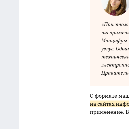
«При этом 
то применя
Минцифры Р
услуг. Одна
технически
электронн
Правитель
О формате маш
на сайтах инф
применение. В 