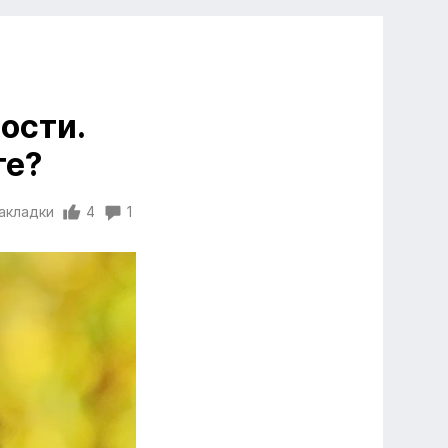
ости.
те?
закладки
4
1