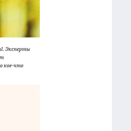
l. Эксперты
ат
о кое-что