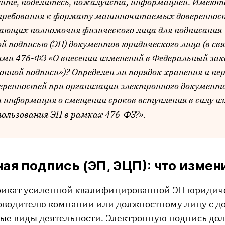
йте, поделитесь, пожалуйста, информацией. Имеют
требования к формату машиночитаемых довереннос
ющих полномочия физического лица для подписания
й подписью (ЭП) документов юридического лица (в св
ями 476-ФЗ «О внесении изменений в Федеральный зак
онной подписи»)? Определен ли порядок хранения и пе
еренностей при организации электронного документ
 информация о смещении сроков вступления в силу и
пользования ЭП в рамках 476-ФЗ?».
ая подпись (ЭП, ЭЦП): что измен
икат усиленной квалифицированной ЭП юридиче
оводителю компании или должностному лицу с д
ые виды деятельности. Электронную подпись до