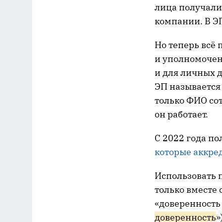
лица получали
компании. В Э
Но теперь всё 
и уполномочен
и для личных до
ЭП называется
только ФИО со
он работает.
С 2022 года п
которые аккре
Использовать 
только вместе 
«доверенность
доверенность
»