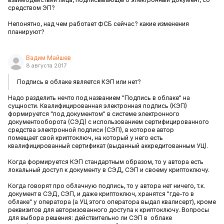
средством ЭП?
Непонятно, над чем работает ФСБ сейчас? какие изменения
планируют?
Вадим Майшев
8 августа 2017
Подпись в облаке является КЭП или нет?
Надо разделить нечто под названием "Подпись в облаке" на
сущности. Квалифицированная электронная подпись (КЭП)
формируется "под документом" в системе электронного
документооборота (СЭД) с использованием сертифицированного
средства электронной подписи (СЭП), в которое автор
помещает свой криптоключ, на который у него есть
квалифицированный сертификат (выданный аккредитованным УЦ).
Когда формируется КЭП стандартным образом, то у автора есть
локальный доступ к документу в СЭД, СЭП и своему криптоключу.
Когда говорят про облачную подпись, то у автора нет ничего, т.к.
документ в СЭД, СЭП, и даже криптоключ, хранятся "где-то в
облаке" у оператора (а УЦ этого оператора выдал квалисерт), кроме
реквизитов для авторизованного доступа к криптоключу. Вопросы
для выбора решения: действительно ли СЭП в облаке