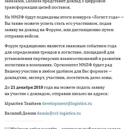
заказами, Lanxess представит доклад о цифровой
трансформации цепей поставок.
На ММЛФ будут подведены итоги конкурса «Логист года» —
Вы также можете успеть стать его участником, подав
заявку на доклад на Форуме, или дистанционно путем
отправки кейсов.
Форум традиционно является знаковым событием года
для определения трендов в логистике, площадкой для
установления партнерских взаимоотношений и развития
логистики в компаниях. Оргкомитет ММЛФ будет рад
Вашему участию в любом удобном для Вас формате —
докладчик, эксперт, участник, посетитель демо зоны.
До
21 декабря 2018
года вы можете подать заявку
на участие с докладом, отправив письмо на адреса:
Ырысбек Ташбаев
development@logistics.ru
Василий Демин
demin@ccl-logistics.ru