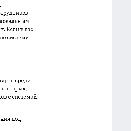
ц
отрудников
 локальным
. Если у вас
ую систему
лярен среди
во-вторых,
тов с системой
ания под