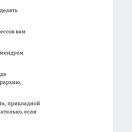
ыделять
ессов вам
комендуем
гда
ерархию,
кта, прикладной
ательно, если