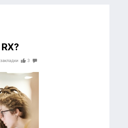
 RX?
 закладки
3