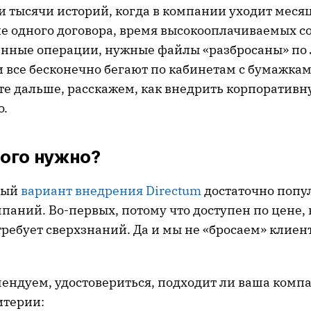
 тысячи историй, когда в компании уходит меся
ие одного договора, время высокооплачиваемых с
нные операции, нужные файлы «разбросаны» по
все бесконечно бегают по кабинетам с бумажками
йте дальше, расскажем, как внедрить корпоративн
о.
того нужно?
ный
вариант внедрения Directum
достаточно попу
аний. Во-первых, потому что доступен по цене, 
требует сверхзнаний. Да и мы не «бросаем» клиен
мендуем, удостовериться, подходит ли ваша комп
итерии: