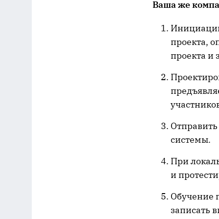
Ваша же компа
Инициацию
проекта, о
проекта и 
Проектиров
предъявля
участников
Отправить 
системы.
При локал
и протести
Обучение п
записать 