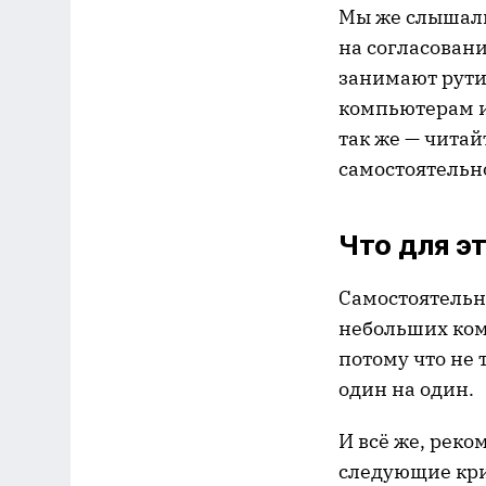
Мы же слышали
на согласован
занимают рути
компьютерам и 
так же — чита
самостоятельн
Что для э
Самостоятель
небольших комп
потому что не 
один на один.
И всё же, реко
следующие кр