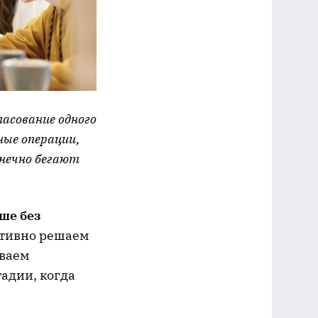
асование одного
ые операции,
нечно бегают
ше без
ктивно решаем
ываем
тадии, когда