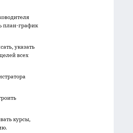
ководителя
ть план-график
ать, указать
целей всех
истратора
троить
вать курсы,
ию.