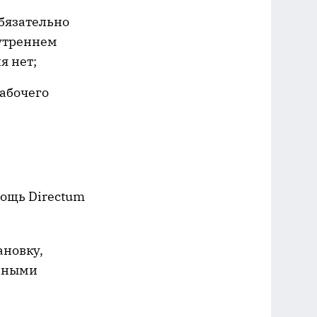
обязательно
нутреннем
я нет;
рабочего
мощь Directum
ановку,
енными