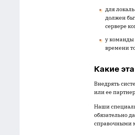
для локаль
должен бы
сервере ко
у команды 
времени то
Какие эт
Внедрять систе
или ее партнер
Наши специали
обязательно д
справочными 