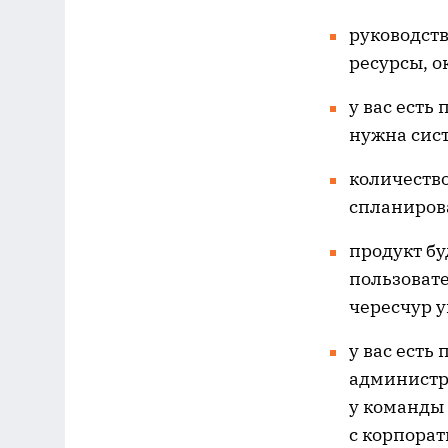
руководст
ресурсы, о
у вас есть
нужна сис
количество
спланирова
продукт бу
пользовате
чересчур 
у вас есть
администра
у команды 
с корпора