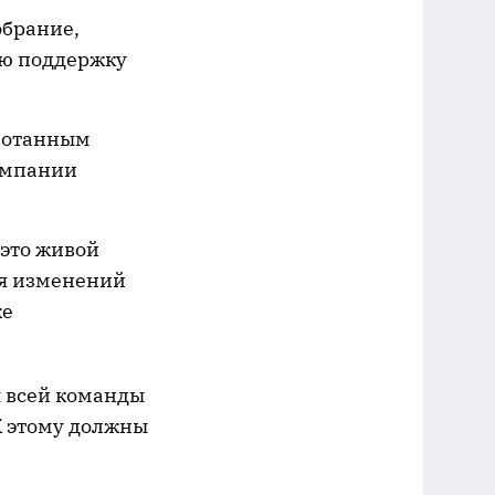
брание,
юю поддержку
аботанным
компании
 это живой
ия изменений
же
я всей команды
К этому должны