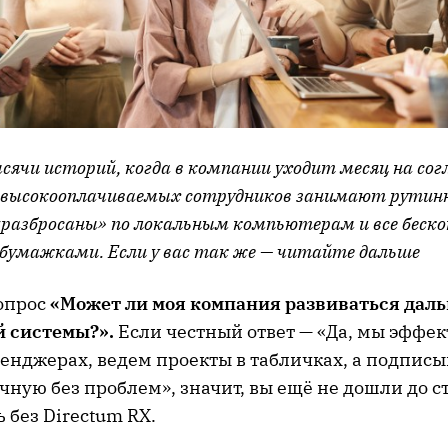
ячи историй, когда в компании уходит месяц на согл
я высокооплачиваемых сотрудников занимают рутинн
разбросаны» по локальным компьютерам и все беско
 бумажками. Если у вас так же — читайте дальше
вопрос
«Может ли моя компания развиваться даль
 системы?».
Если честный ответ — «Да, мы эффе
сенджерах, ведем проекты в табличках, а подпис
ную без проблем», значит, вы ещё не дошли до с
 без Directum RX.