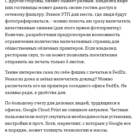
С другой стороны, бизнес бывает разный. Владелец кафе
или гостиницы может давать своим гостям доступ к
сетевому фильтру. Этакое УТП для места, где люди будут
фотографироваться, - можно помочь им сразу напечатать
качественные снимки (для этого нужен фотопринтер).
Конечно, разработчики предусмотрели возможность
ограничения количества напечатанных страниц для
общественных облачных принтеров. Если владелец
ресторана скуп, то он может позволить посетителям
отправить на печать только 5 листов.
Также интересна сама по себе фишка с печатью в FedEx.
Уехал из дома и забыл напечатать доклад? Можно
распечатать его на принтере соседнего офиса FedEx. Не
халявы ради, а удобства для.
По большому счету для деловых людей, трудящихся в
офисах, Google Cloud Print не слишком актуален. Частные
пользователи могут смутиться необходимостью установки,
настройки и проч. Хотя, маркетинг, с которым у Google все
в порядке, может толкнуть технологию в массы.