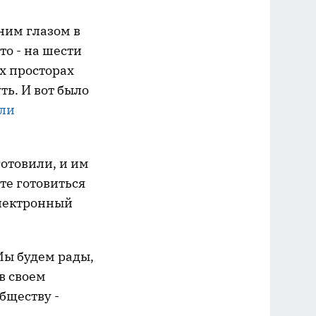
ним глазом в
то - на шести
х просторах
ть. И вот было
ли
готовили, и им
ете готовиться
электронный
Мы будем рады,
 в своем
бществу -