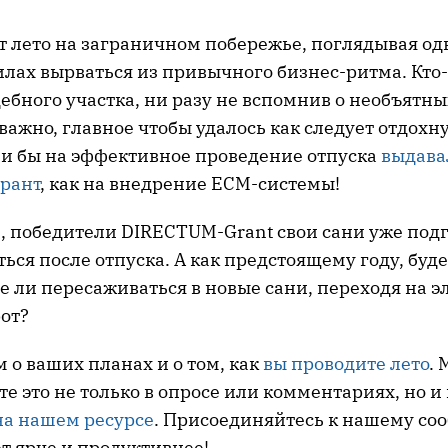
т лето на заграничном побережье, поглядывая од
силах вырваться из привычного бизнес-ритма. Кто-
ебного участка, ни разу не вспомнив о необъятны
важно, главное чтобы удалось как следует отдохну
сли бы на эффективное проведение отпуска
выдава
рант
, как на внедрение ECM-системы!
ь, победители DIRECTUM-Grant свои сани уже под
ться после отпуска. А как предстоящему году, буд
е ли пересаживаться в новые сани, переходя на 
от?
 о ваших планах и о том, как
вы проводите лето
. 
те это не только в опросе или комментариях, но и
на нашем ресурсе
. Присоединяйтесь к нашему соо
ет ярче и продуктивнее!