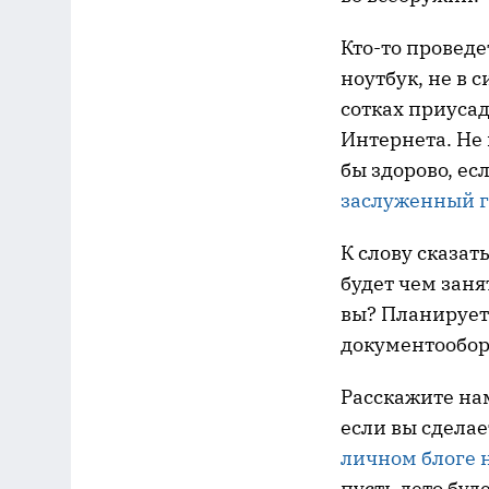
Кто-то проведе
ноутбук, не в 
сотках приусад
Интернета. Не 
бы здорово, е
заслуженный г
К слову сказат
будет чем заня
вы? Планирует
документообор
Расскажите нам
если вы сделае
личном блоге 
пусть лето буд