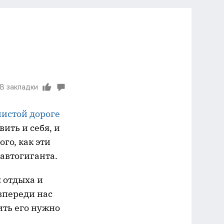
В закладки
истой дороге
ить и себя, и
ого, как эти
автогиганта.
 отдыха и
впереди нас
ить его нужно