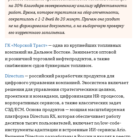
на 30% благодаря своевременному анализу эффективности
работ. Время, которое тратится на сбор отчетности,
сократилось с 1-2 дней до 20 минут. Причем оно уходит
не на формирование документа, а на выборочную проверку
его корректного заполнения.
ГК «Морской Траст»
— одна из крупнейших топливных
компаний на Дальнем Востоке. Занимается оптовой
и розничной торговлей нефтепродуктов, а также
снабжением судов бункерным топливом.
Directum
— российский разработчик продуктов для
цифрового управления компанией. Экосистема включает
решения для управления стратегическими целями,
проектами и командами, цифровизации HR-процессов,
корпоративных сервисов, а также классических задач
СЭД/ECM. Основа продуктов — мощная масштабируемая
платформа Directum RX, которая обеспечивает работу
десятков тысяч пользователей, включает no/low-code-
инструменты адаптации и встроенные ИИ-сервисы Ario.
Решения Directum разработаны в России и входят в реестр