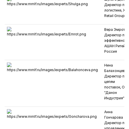
Директор по
логистике, X5
Retail Group
Вера Эмрот
Директор по
эффективност
АШАН Ритейл
Россия
Нина
Балахонцева
Директор по
цепям
поставок, ОО
"Данон
Индустрия"
Анна
Гончарова
Директор по
управлению