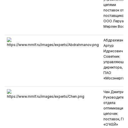
цепями
поставок от
поставщиков,
ООО Леруа
Мерлен Восто
Абдрахманов
Артур
Идрисович
Советник
управляющег
директора,
ПАО
«Мосэнерго»
Чен Дмитрий
Руководитель
отдела
оптимизации
цепочек
поставок, ГК
«О'КЕЙ»