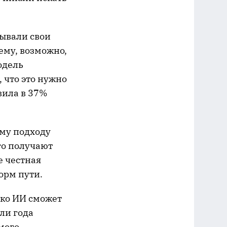
сывали свои
 ему, возможно,
одель
, что это нужно
вила в 37%
му подходу
го получают
е честная
орм пути.
еко ИИ сможет
али года
ьмого