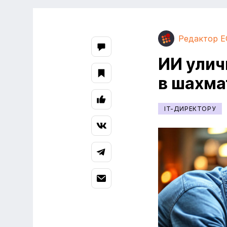
Редактор E
ИИ улич
в шахм
IT-ДИРЕКТОРУ