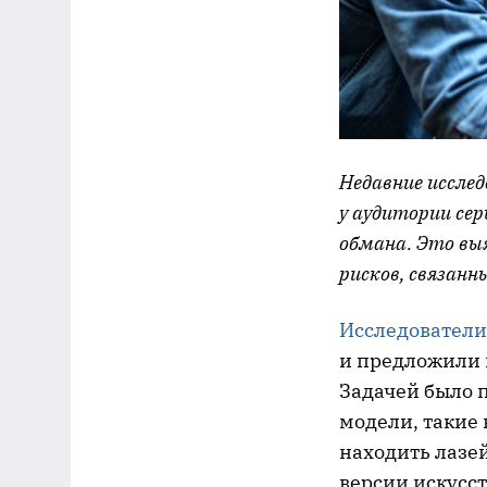
Недавние иссле
у аудитории сер
обмана. Это выя
рисков, связан
Исследователи
и предложили 
Задачей было 
модели, такие 
находить лазей
версии искусст