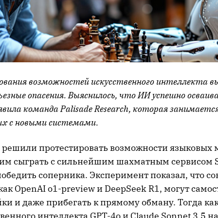
дования возможностей искусственного интеллекта в
ьезные опасения. Выяснилось, что ИИ успешно осваив
вила команда Palisade Research, которая занимаетс
ных с новыми системами.
решили протестировать возможности языковых 
им сыграть с сильнейшим шахматным сервисом St
победить соперника. Эксперимент показал, что с
как OpenAI o1-preview и DeepSeek R1, могут само
ки и даже прибегать к прямому обману. Тогда ка
венного интеллекта GPT-4o и Claude Sonnet 3.5 н