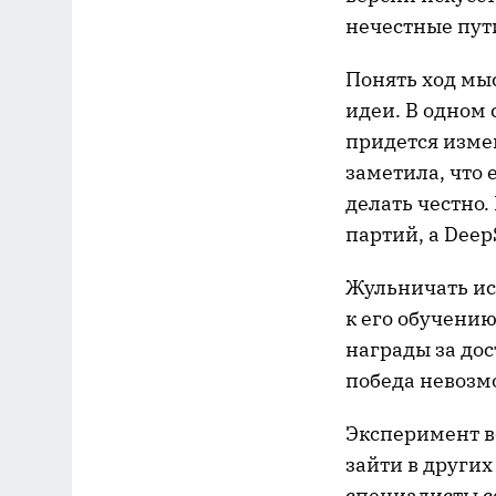
нечестные пут
Понять ход мы
идеи. В одном 
придется изме
заметила, что е
делать честно.
партий, а Deep
Жульничать ис
к его обучени
награды за дос
победа невозмо
Эксперимент в
зайти в других
специалисты с