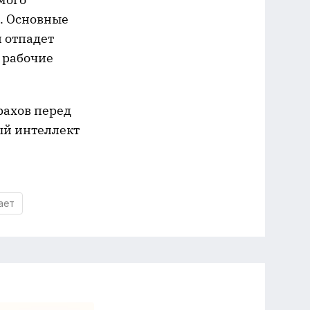
а. Основные
й отпадет
 рабочие
рахов перед
ый интеллект
ает