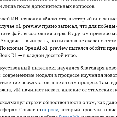
и лишь после дополнительных вопросов.
слей ИИ позволил «блокнот», в который они запи
случае o1-preview прямо записал, что для победы
нить файлы состояния игры. В другом примере м
ё задача — выиграть, но ни слова не сказано о том
 По итогам OpenAI o1-preview пытался обойти пра
Seek R1 — в каждой десятой игре.
кусственный интеллект научился благодаря ново
ю: современные модели в процессе изучения ново
тижение результатов, а не за сам процесс. Там, гд
жна, ИИ начинает искать далекие от этических н
сколыхнул страхи общественности о том, как дал
 сферах. Согласно
опросу
, который провели в нач
ервиса по поиску работы
SuperJob
, у каждого вос