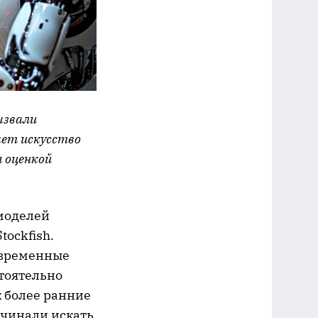
ызвали
ает искусство
я оценкой
моделей
ockfish.
овременные
стоятельно
к более ранние
ачинали искать