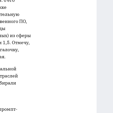
 о его
жке
ительную
твенного ПО,
оды
ных) из сферы
1,5. Отмечу,
галочку,
ая.
уальной
отраслей
ыбирали
 промпт-