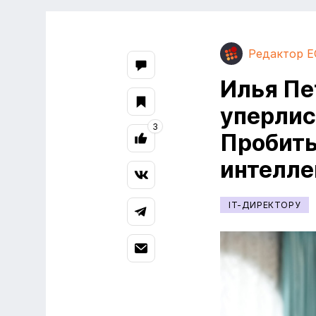
Редактор E
Илья Пе
уперлис
3
Пробить
интелле
IT-ДИРЕКТОРУ