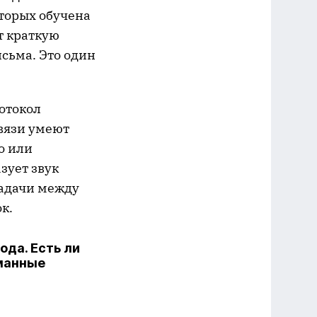
торых обучена
т краткую
сьма. Это один
отокол
вязи умеют
о или
зует звук
задачи между
к.
да. Есть ли
уманные