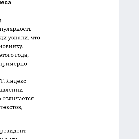
неса
д
опулярность
ди узнали, что
новинку.
того года,
и примерно
T. Яндекс
равлении
а отличается
текстов,
президент