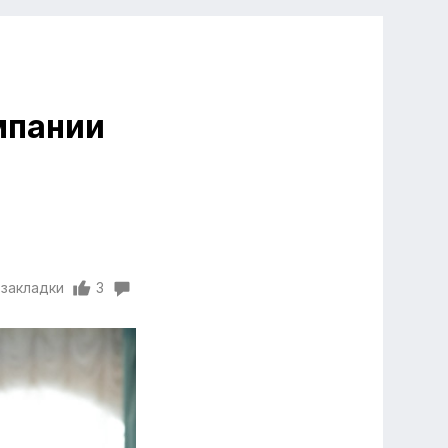
мпании
 закладки
3