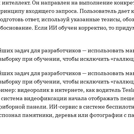
 интеллект. Он направлен на выполнение конкре
принципу входящего запроса. Пользователь дает 
одготовь ответ, используй указанные тезисы, обо
боснование. Если ИИ обучен корректно, то прид
йших задач для разработчиков — использовать м
выборку при обучении, чтобы исключить «галлю
йших задач для разработчиков — использовать м
выборку при обучении, чтобы исключить «галлюц
мер: видеоролик в интернете, как водитель Tesl
а система видеофиксации начала отображать пеш
риборной панели. ИИ-сервис в системе беспилот
спознал памятники, деревья или фотографии с п