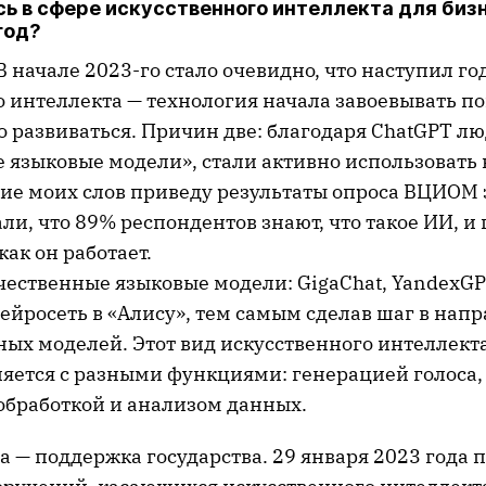
ь в сфере искусственного интеллекта для биз
год?
В начале 2023-го стало очевидно, что наступил го
о интеллекта — технология начала завоевывать п
 развиваться. Причин две: благодаря ChatGPT лю
 языковые модели», стали активно использовать 
ие моих слов приведу результаты опроса ВЦИОМ э
ли, что 89% респондентов знают, что такое ИИ, 
как он работает.
чественные языковые модели: GigaChat, YandexGP
ейросеть в «Алису», тем самым сделав шаг в нап
ых моделей. Этот вид искусственного интеллект
ляется с разными функциями: генерацией голоса, 
обработкой и анализом данных.
 — поддержка государства. 29 января 2023 года 