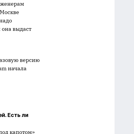
инженерам
 Москве
 надо
 она выдаст
базовую версию
tum начала
. Есть ли
под капотом»