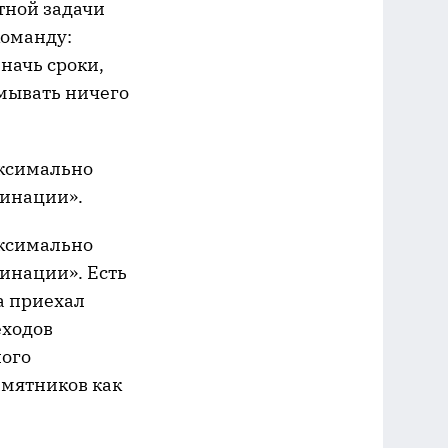
тной задачи
команду:
значь сроки,
умывать ничего
аксимально
цинации».
аксимально
инации». Есть
a приехал
еходов
ного
амятников как