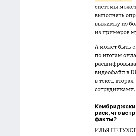
системы может
выполнять опр
выжимку из бо
из примеров м
А может быть 
по итогам онл
расшифровыват
видеофайл в Di
в текст, втора
сотрудниками. 
Кембриджский
риск, что вст
факты?
ИЛЬЯ ПЕТУХОВ: