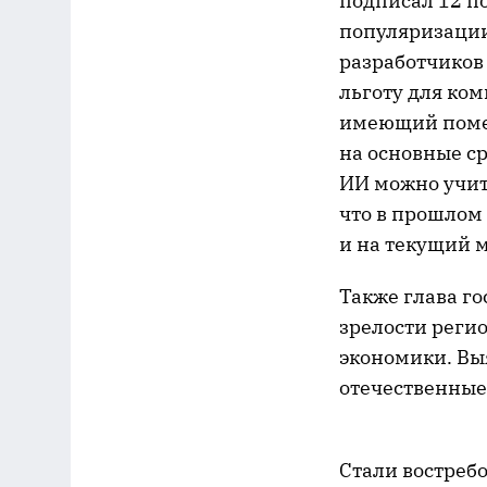
подписал 12 п
популяризации
разработчиков
льготу для ком
имеющий помет
на основные с
ИИ можно учит
что в прошлом 
и на текущий 
Также глава г
зрелости реги
экономики. Вы
отечественные
Стали востребо