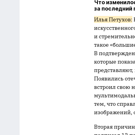
Что изменилос
за последний 
Илья Петухов:
искусственног
и стремительно
такое «большие
В подтвержден
которые показа
представляют, 
Появились оте
встроил свою н
мультимодальн
тем, что справ
изображений, 
Вторая причина