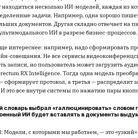
 находиться несколько ИИ-моделей, каждая из ко
еделенные задачи. Например, одна хорошо пише
льших документов. Другая складно отвечает на пи
ультимодального ИИ в разрезе бизнес-процессов.
еще интереснее: например, надо сформировать пр
айн-совещания. Не все сервисы видеоконференцс
ь записи, но пользователь может загрузить ауди
rectum RX Intelligence. Тогда одна модель преобра
я — сформирует протокол, а третья — распределит 
И это все внутри системы по нажатию пары кнопо
 словарь выбрал «галлюцинировать» словом го
роенный ИИ будет вставлять в документы выд
 Модели, с которыми мы работаем, — это «узкий»