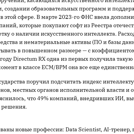
оручений, касающихся искусственного интеллекта:
, создании образовательных программ и поддер
 в этой сфере. В марте 2023-го ФНС ввела дополн
паний, которые покупают софт из Реестра отечес
ку о наличии искусственного интеллекта. Расх
редства и нематериальные активы (ПО и базы дан
ывать в повышенном размере — с коэффициентом 
году Directum RX одна из первых получила такую 
момент в классе ECM/BPM она все еще единственн
осударства поручил подсчитать индекс интеллект
онов, местных органов исполнительной власти и 
яснилось, что 49% компаний, внедривших ИИ, в
 решения.
ваны новые профессии: Data Scientist, AI-тренер,