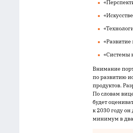
«Перспект
«Искусств
«Технолог
«Развитие
«Системы 
Внимание порт
по развитию ис
продуктов. Ра
По словам виц
будет оценива
к 2030 году он
минимум в два