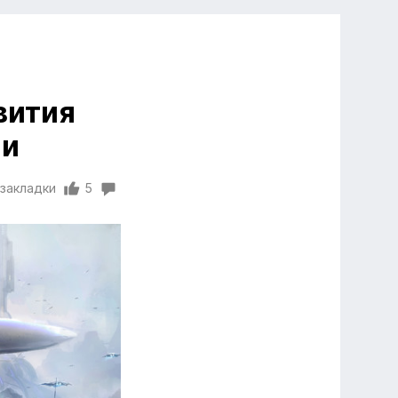
вития
ии
 закладки
5