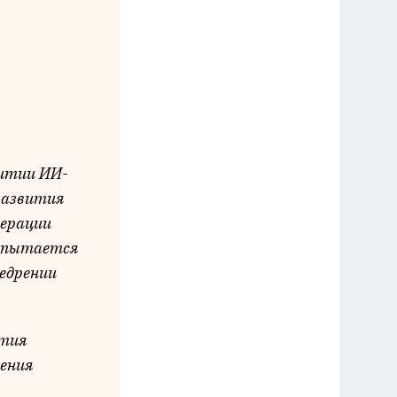
витии ИИ-
развития
дерации
е пытается
недрении
ития
рения