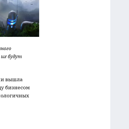
нного
 их будут
ии вышла
ду бизнесом
нологичных