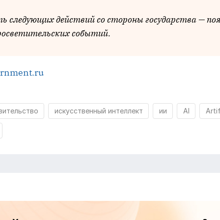
ь следующих действий со стороны государства — по
росветительских событий.
rnment.ru
вительство
искусственный интеллект
ии
AI
Artif