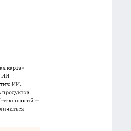
ая карта»
5 ИИ-
итию ИИ.
 продуктов
И-технологий —
еличиться