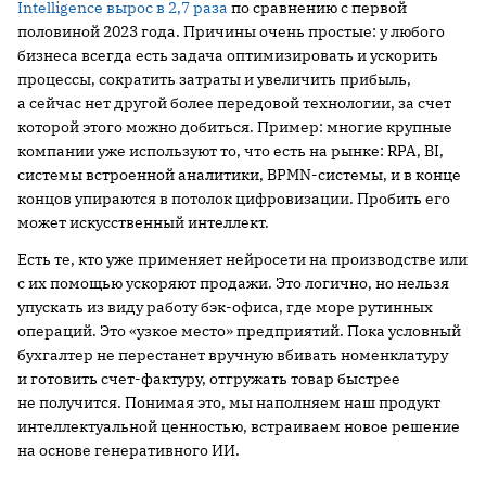
Intelligence вырос в 2,7 раза
по сравнению с первой
половиной 2023 года. Причины очень простые: у любого
бизнеса всегда есть задача оптимизировать и ускорить
процессы, сократить затраты и увеличить прибыль,
а сейчас нет другой более передовой технологии, за счет
которой этого можно добиться. Пример: многие крупные
компании уже используют то, что есть на рынке: RPA, BI,
системы встроенной аналитики, BPMN-системы, и в конце
концов упираются в потолок цифровизации. Пробить его
может искусственный интеллект.
Есть те, кто уже применяет нейросети на производстве или
с их помощью ускоряют продажи. Это логично, но нельзя
упускать из виду работу бэк-офиса, где море рутинных
операций. Это «узкое место» предприятий. Пока условный
бухгалтер не перестанет вручную вбивать номенклатуру
и готовить счет-фактуру, отгружать товар быстрее
не получится. Понимая это, мы наполняем наш продукт
интеллектуальной ценностью, встраиваем новое решение
на основе генеративного ИИ.