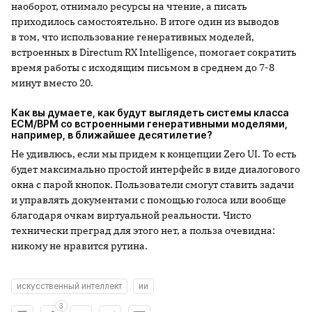
наоборот, отнимало ресурсы на чтение, а писать
приходилось самостоятельно. В итоге один из выводов
в том, что использование генеративных моделей,
встроенных в Directum RX Intelligence, помогает сократить
время работы с исходящим письмом в среднем до 7-8
минут вместо 20.
Как вы думаете, как будут выглядеть системы класса
ECM
/
BPM
со встроенными генеративными
моделями,
например, в ближайшее десятилетие?
Не удивлюсь, если мы придем к концепции Zero UI. То есть
будет максимально простой интерфейс в виде диалогового
окна с парой кнопок. Пользователи смогут ставить задачи
и управлять документами с помощью голоса или вообще
благодаря очкам виртуальной реальности. Чисто
технически преград для этого нет, а польза очевидна:
никому не нравится рутина.
искусственный интеллект
ии
3