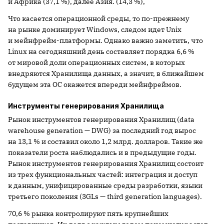
и Африка (37,1 %), далее Азия. (14,3 %),
Что касается операционной среды, то по-прежнему
на рынке доминирует Windows, следом идет Unix
и мейнфрейм-платформы. Однако важно заметить, что
Linux на сегодняшний день составляет порядка 6,6 %
от мировой доли операционных систем, в которых
внедряются Хранилища данных, а значит, в ближайшем
будущем эта ОС окажется впереди мейнфреймов.
Инструменты генерирования Хранилища
Рынок инструментов генерирования Хранилищ (data
warehouse generation — DWG) за последний год вырос
на 13,1 % и составил около 1,2 млрд. долларов. Такие же
показатели роста наблюдались и в предыдущие годы.
Рынок инструментов генерирования Хранилищ состоит
из трех функциональных частей: интеграция и доступ
к данным, унифицированные среды разработки, языки
третьего поколения (3GLs — third generation languages).
70,6 % рынка контролируют пять крупнейших