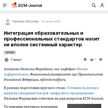
Наталья Алтухова
30 июня 2016
Интеграция образовательных и
профессиональных стандартов носит
не вполне системный характер
АРХИВ
1
7 минут
Алтухова Наталья Фаридовна, зав. кафедрой «
Бизнес-
информатика
», Финансовый университет при Правительстве
Российской Федерации,
nfaltuhova@
fa.
ru.
В рамках подготовки круглого стола
«Готовность вузов к
выпуску специалистов для «цифрового предприятия»
Наталья Фаридовна ответила на ряд вопросов ECM-Journal.
По мнению партнера компании