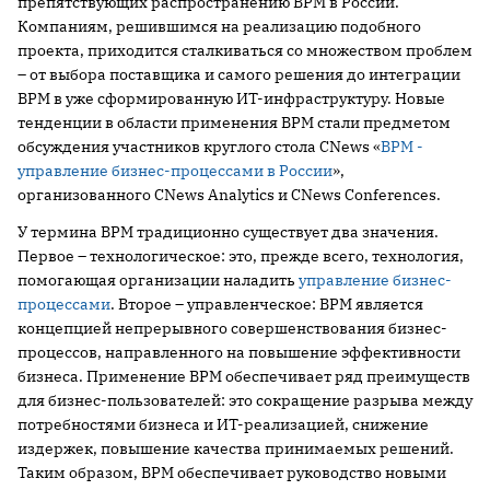
препятствующих распространению BРМ в России.
Компаниям, решившимся на реализацию подобного
проекта, приходится сталкиваться со множеством проблем
– от выбора поставщика и самого решения до интеграции
ВРМ в уже сформированную ИТ-инфраструктуру. Новые
тенденции в области применения BPM стали предметом
обсуждения участников круглого стола CNews «
BPM -
управление бизнес-процессами в России
»,
организованного CNews Analytics и CNews Conferences.
У термина BPM традиционно существует два значения.
Первое – технологическое: это, прежде всего, технология,
помогающая организации наладить
управление бизнес-
процессами
. Второе – управленческое: BPM является
концепцией непрерывного совершенствования бизнес-
процессов, направленного на повышение эффективности
бизнеса. Применение BPM обеспечивает ряд преимуществ
для бизнес-пользователей: это сокращение разрыва между
потребностями бизнеса и ИТ-реализацией, снижение
издержек, повышение качества принимаемых решений.
Таким образом, BPM обеспечивает руководство новыми