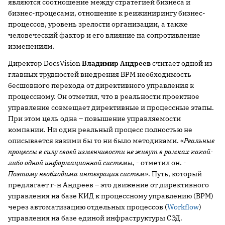
являются соотношение между стратегией бизнеса и
бизнес-процесами, отношение к реижинирингу бизнес-
процессов, уровень зрелости организации, а также
человеческий фактор и его влияние на сопротивление
изменениям.
Директор DocsVision
Владимир Андреев
считает одной из
главных трудностей внедрения BPM необходимость
бесшовного перехода от директивного управления к
процессному. Он отметил, что в реальности проектное
управление совмещает директивные и процессные этапы.
При этом цель одна – повышение управляемости
компании. Ни один реальный процесс полностью не
описывается какими бы то ни было методиками. «
Реальные
процессы в силу своей изменчивости не живут в рамках какой-
либо одной информационной системы
, - отметил он. -
Поэтому необходима интеграция систем
». Путь, который
предлагает г-н Андреев – это движение от директивного
управления на базе КИД к процессному управлению (BPM)
через автоматизацию отдельных процессов (
Workflow
)
управления на базе единой инфраструктуры СЭД.