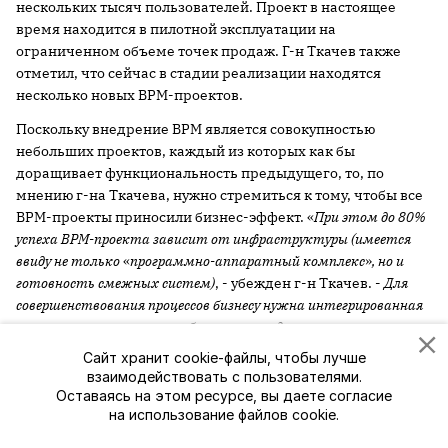
нескольких тысяч пользователей. Проект в настоящее
время находится в пилотной эксплуатации на
ограниченном объеме точек продаж. Г-н Ткачев также
отметил, что сейчас в стадии реализации находятся
несколько новых BPM-проектов.
Поскольку внедрение BPM является совокупностью
небольших проектов, каждый из которых как бы
доращивает функциональность предыдущего, то, по
мнению г-на Ткачева, нужно стремиться к тому, чтобы все
BPM-проекты приносили бизнес-эффект. «
При этом до 80%
успеха BPM-проекта зависит от инфраструктуры (имеется
ввиду не только
«
программно-аппаратный комплекс
»
, но и
готовность смежных систем)
, - убежден г-н Ткачев. -
Для
совершенствования процессов бизнесу нужна интегрированная
технология, реализующая бесшовное соединение
стратегических планов с оперативной деятельностью
».
Сайт хранит cookie-файлы, чтобы лучше
взаимодействовать с пользователями.
Таблица 1. Отличия традиционного проекта от BPM-
Оставаясь на этом ресурсе, вы даете согласие
проекта
на использование файлов cookie.
(источник: «БиАй Телеком», 2009)