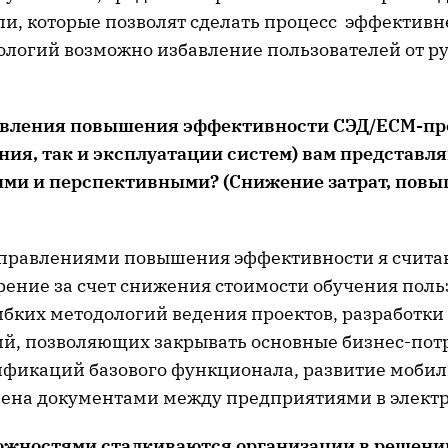
али, которые позволят сделать процесс эффективн
логий возможно избавление пользователей от р
авления повышения эффективности СЭД/ECM-про
ния, так и эксплуатации систем) вам представл
ыми и перспективными? (Снижение затрат, пов
правлениями повышения эффективности я счита
рение за счет снижения стоимости обучения поль
бких методологий ведения проектов, разработки
й, позволяющих закрывать основные бизнес-потр
фикаций базового функционала, развитие моби
мена документами между предприятиями в элект
ложностями сталкиваются организации в решени