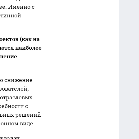
ее. Именно с
утинной
ектов (как на
яются наиболее
ышение
ю снижение
зователей,
 отраслевых
ебности с
льных решений
ронном виде.
и задач