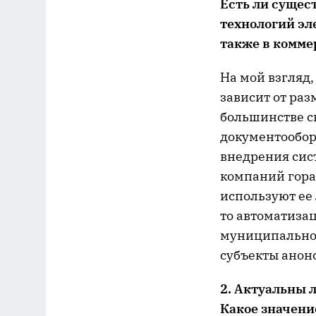
Есть ли сущес
технологий эл
также в комме
На мой взгляд,
зависит от ра
большинстве с
документообор
внедрения сис
компаний гора
используют ее 
то автоматиза
муниципальной
субъекты анон
2. Актуальны 
Какое значени