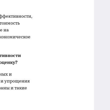
эффективности,
стоимость
e на
экономическое
ктивности
 оценку?
ных и
в и упрощения
ваны и такие