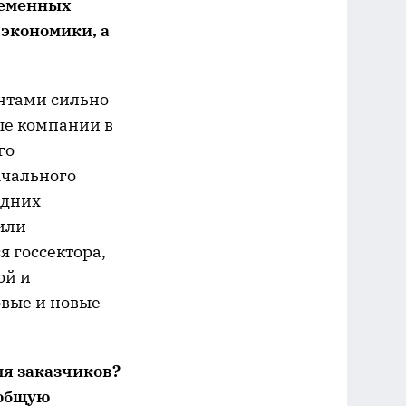
ременных
 экономики, а
ентами сильно
ые компании в
го
ачального
едних
или
я госсектора,
ой и
овые и новые
я заказчиков?
 общую