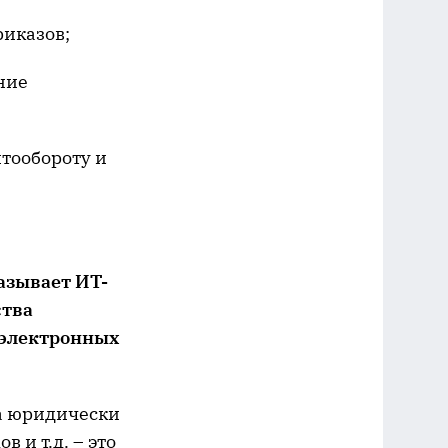
риказов;
ние
тообороту и
азывает ИТ-
ства
 электронных
а юридически
и т.д. – это