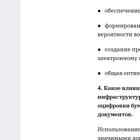
● обеспечение
● формировани
вероятности в
● создание пр
электронному 
● общая оптим
4. Какое влия
инфраструктур
оцифровки бу
документов.
Использование
значимыми док