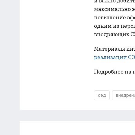
и важно добит
максимально э
повышение эфф
одним из перс
внедряющих С
Материалы инт
реализации С
Подробнее на 
сэд
внедрен