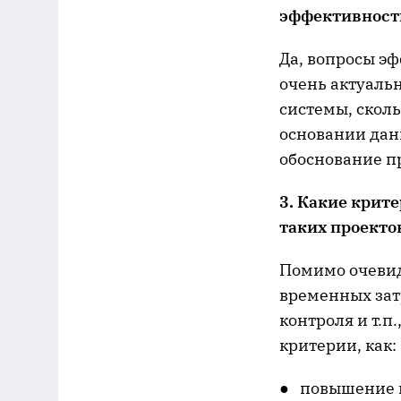
эффективность
Да, вопросы э
очень актуальн
системы, сколь
основании дан
обоснование п
3. Какие крит
таких проекто
Помимо очевид
временных зат
контроля и т.п
критерии, как:
● повышение в