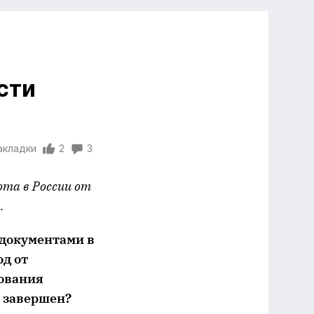
сти
акладки
2
3
та в России от
.
 документами в
од от
зования
 завершен?