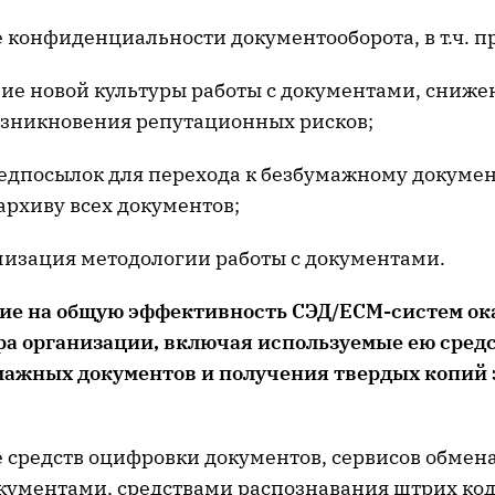
 конфиденциальности документооборота, в т.ч. п
е новой культуры работы с документами, сниже
озникновения репутационных рисков;
едпосылок для перехода к безбумажному докумен
архиву всех документов;
изация методологии работы с документами.
ние на общую эффективность СЭД/ECM-систем ок
а организации, включая используемые ею сред
мажных документов и получения твердых копий
 средств оцифровки документов, сервисов обмен
ументами, средствами распознавания штрих кодов 