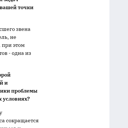
 вашей точки
сшего звена
ль, не
 при этом
ов - одна из
орой
й и
чики проблемы
х условиях?
у
са сокращается