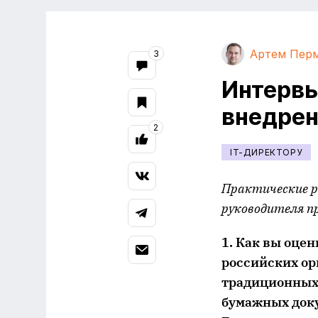
Артем Пер
3
Интервь
внедрен
2
IT-ДИРЕКТОРУ
Практические р
руководителя п
1. Как вы оце
российских ор
традиционных 
бумажных доку