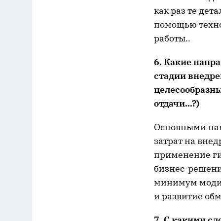
как раз те дет
помощью техно
работы..
6. Какие напр
стадии внедре
целесообразн
отдачи...?)
Основными на
затрат на внед
применение ги
бизнес-решени
минимум моди
и развитие об
7. С какими с