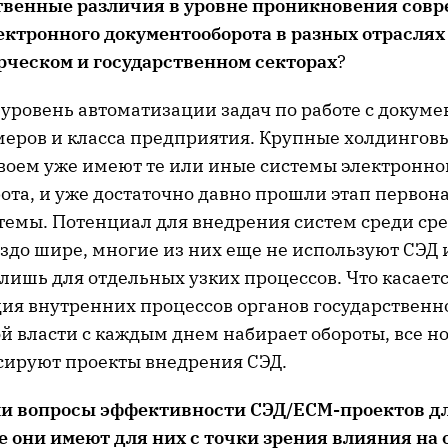
твенные различия в уровне проникновения сов
ектронного документооборота в разных отраслях
рческом и государственном секторах
?
 уровень автоматизации задач по работе с докум
змеров и класса предприятия. Крупные холдингов
воем уже имеют те или иные системы электронно
ота, и уже достаточно давно прошли этап первон
темы. Потенциал для внедрения систем среди ср
здо шире, многие из них еще не используют СЭД 
лишь для отдельных узких процессов. Что касаетс
ция внутренних процессов органов государственн
 власти с каждым днем набирает обороты, все н
сируют проекты внедрения СЭД.
ли вопросы эффективности СЭД/ECM-проектов дл
е они имеют для них с точки зрения влияния на