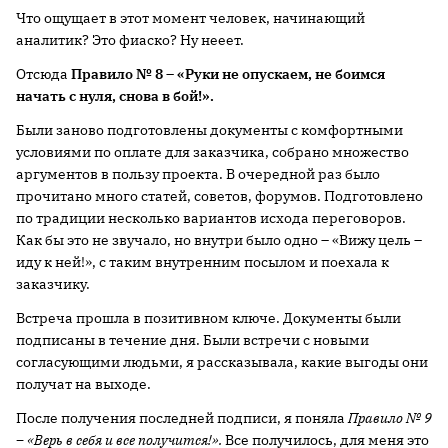
Что ощущает в этот момент человек, начинающий
аналитик? Это фиаско? Ну нееет.
Отсюда
Правило № 8 – «Руки не опускаем, не боимся
начать с нуля, снова в бой!».
Были заново подготовлены документы с комфортными
условиями по оплате для заказчика, собрано множество
аргументов в пользу проекта. В очередной раз было
прочитано много статей, советов, форумов. Подготовлено
по традиции несколько вариантов исхода переговоров.
Как бы это не звучало, но внутри было одно – «Вижу цель –
иду к ней!», с таким внутренним посылом и поехала к
заказчику.
Встреча прошла в позитивном ключе. Документы были
подписаны в течение дня. Были встречи с новыми
согласующими людьми, я рассказывала, какие выгоды они
получат на выходе.
После получения последней подписи, я поняла
Правило № 9
– «Верь в себя и все получится!».
Все получилось, для меня это