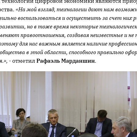
 технологий цифровой экономики являются при
рства.
«На мой взгляд, технологии дают нам возмож
вильно воспользоваться и осуществить за счет них р
развитии, но в тоже время некоторые технологичес
меняют правоотношения, создавая неизвестные и не
оэтому для нас важным является наличие профессио
ообщества в этой области, способного правильно оф
.»,
- отметил
Рафаэль Марданшин
.