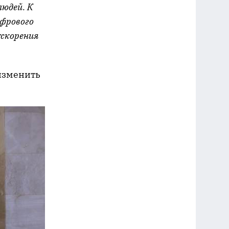
людей. К
ифрового
ускорения
изменить