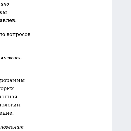
вано
ота
авлев
.
ию вопросов
я человек-
цпрораммы
торых
ионная
нологии,
ение.
 позволит