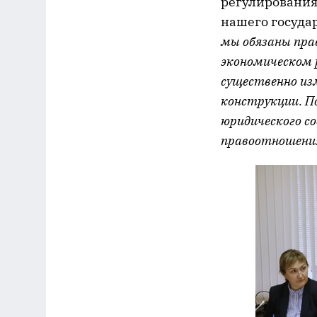
регулирования
нашего госуда
мы обязаны пра
экономическом 
существенно из
конструкции. П
юридического с
правоотношения