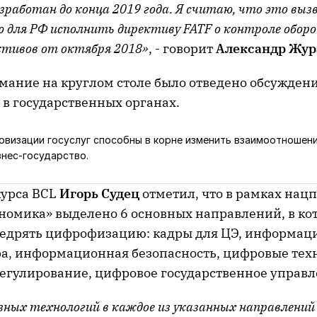
работан до конца 2019 года. Я считаю, что это выз
 для РФ исполнить директиву FATF о контроле обор
тивов от октября 2018»
, - говорит
Александр Жур
мание на круглом столе было отведено обсужден
в государственных органах.
овизации госуслуг способны в корне изменить взаимоотношени
знес-государство.
курса BCL
Игорь Судец
отметил, что в рамках на
номика» выделено 6 основных направлений, в ко
едрять цифрофизацию: кадры для ЦЭ, информац
а, информационная безопасность, цифровые тех
егулирование, цифровое государственное управл
озных технологий в каждое из указанных направлений