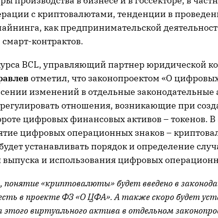
ы производства в бизнесе и в госсекторе, в част
рации с криптовалютами, тенденции в проведени
айнинга, как предпринимательской деятельност
 смарт-контрактов.
курса BCL, управляющий партнер юридической к
равлев
отметил, что законопроектом «О цифровы
несении изменений в отдельные законодательные 
урегулировать отношения, возникающие при созд
ороте цифровых финансовых активов – токенов. В
ятие цифровых операционных знаков – криптовал
будет устанавливать порядок и определение случ
 выпуска и использования цифровых операционн
, понятие «криптовалюты» будет введено в законод
 есть в проекте ФЗ «О ЦФА». А также скоро будет уст
а этого виртуального актива в отдельном законопр