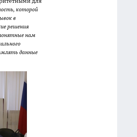
оритетными для
ность, которой
ывок в
кие решения
 понятные нам
нального
ормлять данные