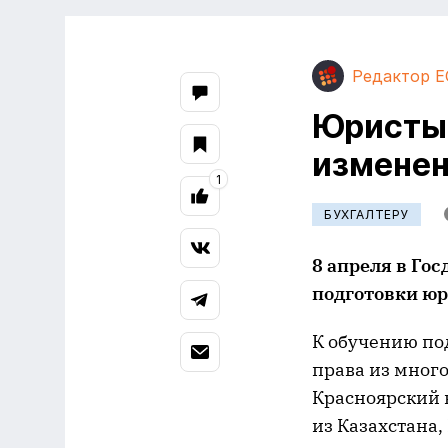
Редактор E
Юристы 
измене
1
БУХГАЛТЕРУ
8 апреля в Го
подготовки юр
К обучению п
права из мног
Красноярский к
из Казахстана,