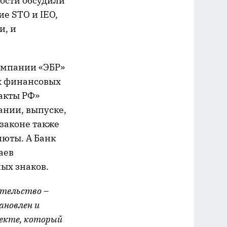
ности обсудили
е STO и IEO,
и, и
омпании «ЭБР»
х финансовых
акты РФ»
ании, выпуске,
 законе также
юты. А Банк
аев
ых знаков.
ательство –
ановлен и
оекте, который