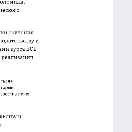
кономики,
ческого
ики обучения
нодательству и
ями курса BCL
х реализации
ться и
оторые
звестные и не
льству и
ы