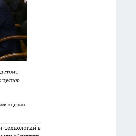
едстоит
с целью
ики с целью
н-технологий в