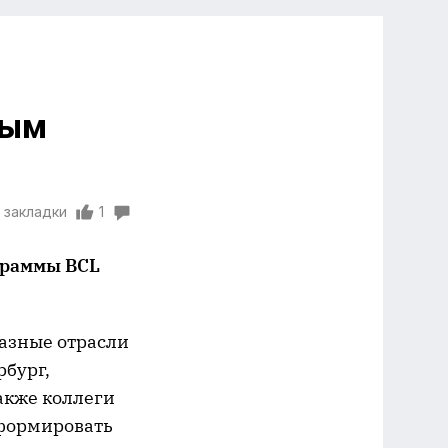
ным
 закладки
1
ограммы
BCL
азные отрасли
рбург,
также коллеги
сформировать