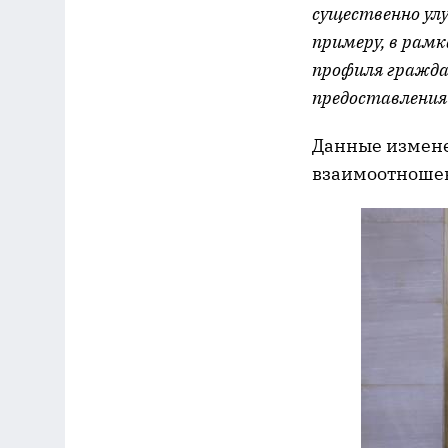
существенно улу
примеру, в рамк
профиля граждан
предоставления 
Данные измене
взаимоотношен