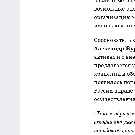
различные сфер
возможные опе
организацию м
использование
Сооснователь 
Александр Жу
активах и о в
предлагается 
хранении и об
появилось пон
России вправе 
осуществления
«Таким образом
сегодня оно уже
порядок оборот