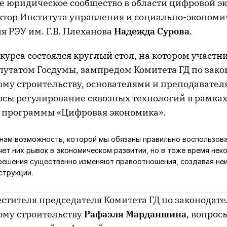
 юридическое сообщество в области цифровой э
ктор Института управления и социально-экономи
я РЭУ им. Г.В. Плеханова
Надежда Сурова
.
курса состоялся круглый стол, на котором участн
путатом Госдумы, зампредом Комитета ГД по зако
ому строительству, основателями и преподавател
осы регулирование сквозных технологий в рамка
 программы «Цифровая экономика».
нам возможность, которой мы обязаны правильно воспользова
чет них рывок в экономическом развитии, но в тоже время нек
решения существенно изменяют правоотношения, создавая неи
струкции.
стителя председателя Комитета ГД по законодате
ому строительству
Рафаэля Марданшина
, вопрос