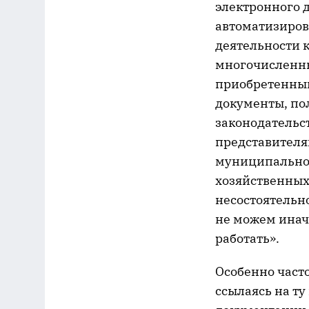
электронного 
автоматизиров
деятельности 
многочисленны
приобретенный
документы, по
законодательс
представителям
муниципальног
хозяйственных
несостоятельно
не можем инач
работать».
Особенно част
ссылаясь на т