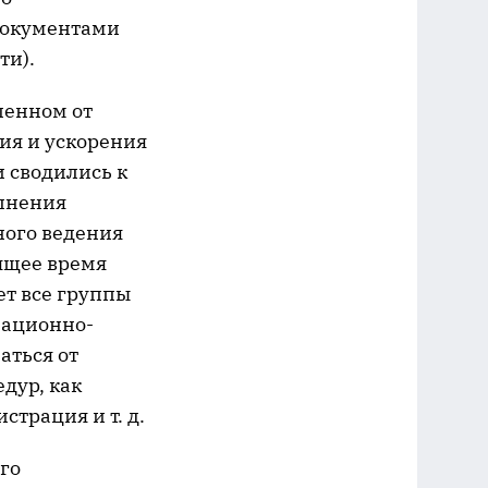
документами
ти).
ленном от
ия и ускорения
и сводились к
лнения
ного ведения
ящее время
ет все группы
зационно-
аться от
дур, как
страция и т. д.
го