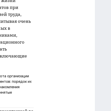
в жизни
нтов при
ей труда,
читывая очень
мых в
никами,
тационного
ать
 включающие
ота организации
ентов: порядок их
знакомления
ринятые