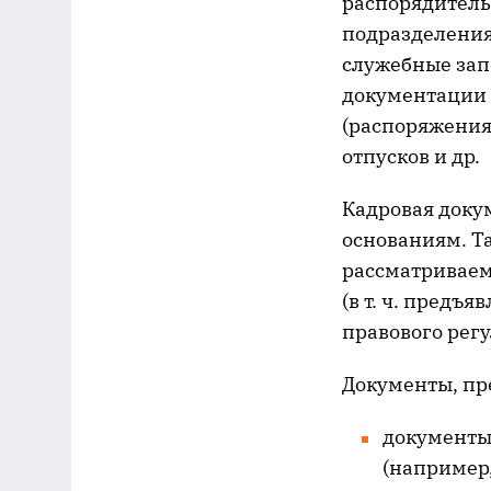
распорядитель
подразделения
служебные запи
документации п
(распоряжения)
отпусков и др.
Кадровая доку
основаниям. Т
рассматриваем
(в т. ч. пред
правового рег
Документы, пр
документы
(например,