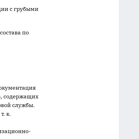
ции с грубыми
состава по
документация
в, содержащих
овой службы.
. к.
изационно-