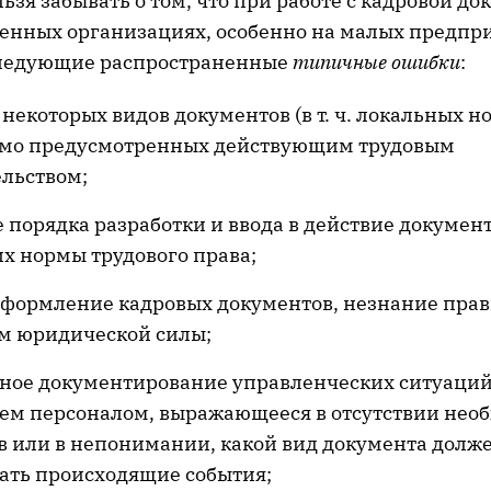
льзя забывать о том, что при работе с кадровой д
енных организациях, особенно на малых предпри
следующие распространенные
типичные ошибки
:
 некоторых видов документов (в т. ч. локальных 
рямо предусмотренных действующим трудовым
ельством;
порядка разработки и ввода в действие документ
х нормы трудового права;
оформление кадровых документов, незнание пра
м юридической силы;
ное документирование управленческих ситуаций,
ем персоналом, выражающееся в отсутствии нео
в или в непонимании, какой вид документа долж
ать происходящие события;