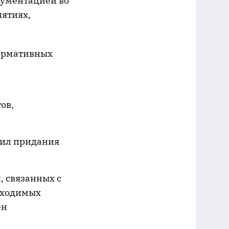
окументацией во
ятиях,
нормативных
ов,
вил придания
 связанных с
бходимых
ен