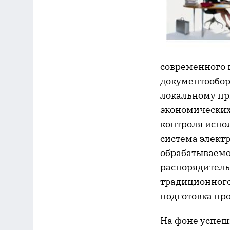
современного 
документообор
локальному пр
экономических
контроля испо
система элект
обрабатываемо
распорядительн
традиционного
подготовка про
На фоне успеш