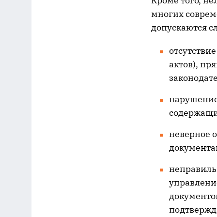
Кроме того, не
многих соврем
допускаются 
отсутствие
актов), п
законодат
нарушение 
содержащи
неверное 
документа
неправиль
управлени
документо
подтвержд