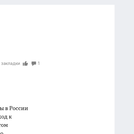
 закладки
1
ы в России
ход к
том
го