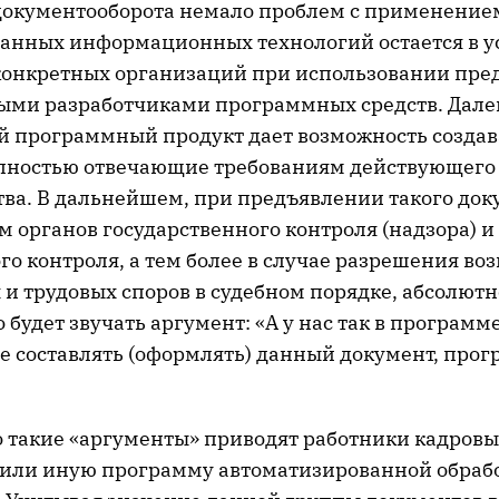
документооборота немало проблем с применение
анных информационных технологий остается в у
конкретных организаций при использовании пре
ми разработчиками программных средств. Далек
 программный продукт дает возможность создав
лностью отвечающие требованиям действующего
тва. В дальнейшем, при предъявлении такого док
 органов государственного контроля (надзора) и
о контроля, а тем более в случае разрешения в
 и трудовых споров в судебном порядке, абсолютн
 будет звучать аргумент: «А у нас так в программ
е составлять (оформлять) данный документ, прог
о такие «аргументы» приводят работники кадровы
у или иную программу автоматизированной обраб