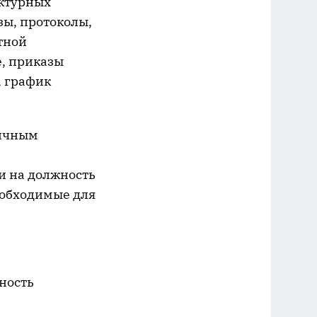
уктурных
ы, протоколы,
тной
е, приказы
, график
личным
и на должность
еобходимые для
ность