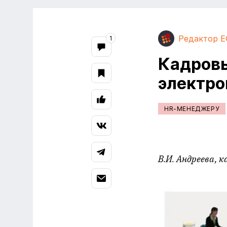
Редактор E
1
Кадровы
электро
HR-МЕНЕДЖЕРУ
В.И. Андреева, к