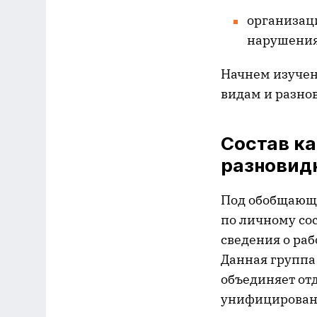
организац
нарушения
Начнем изучен
видам и разно
Состав к
разновид
Под обобщающи
по личному со
сведения о ра
Данная группа 
объединяет от
унифицированн