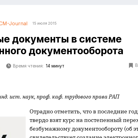
CM-Journal
15 июля 2015
е документы в системе
нного документооборота
В
Время чтения:
14 минут
анд. ист. наук, проф. каф. трудового права РАП
Отрадно отметить, что в последние год
твердо взят курс на постепенный пере
безбумажному документообороту (об э
свидетельствует создание электронно