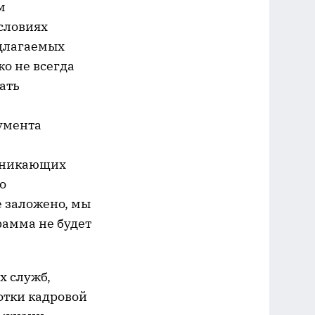
м
словиях
длагаемых
о не всегда
ать
умента
озникающих
о
е заложено, мы
рамма не будет
х служб,
отки кадровой