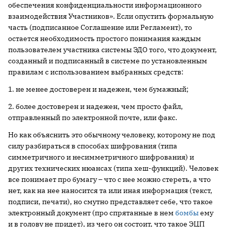
обеспечения конфиденциальности информационного
взаимодействия Участников». Если опустить формальную
часть (подписанное Соглашение или Регламент), то
остается необходимость простого понимания каждым
пользователем участника системы ЭДО того, что документ,
созданный и подписанный в системе по установленным
правилам с использованием выбранных средств:
1. не менее достоверен и надежен, чем бумажный;
2. более достоверен и надежен, чем просто файл,
отправленный по электронной почте, или факс.
Но как объяснить это обычному человеку, которому не под
силу разбираться в способах шифрования (типа
симметричного и несимметричного шифрования) и
других технических нюансах (типа хеш-функций). Человек
все понимает про бумагу – что с нее можно стереть, а что
нет, как на нее наносится та или иная информация (текст,
подписи, печати), но смутно представляет себе, что такое
электронный документ (про спрятанные в нем
бомбы
ему
и в голову не придет), из чего он состоит, что такое ЭЦП