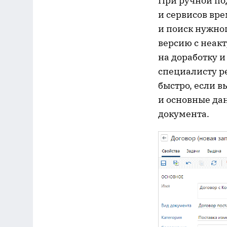
При ручной по
и сервисов вр
и поиск нужно
версию с неак
на доработку 
специалисту р
быстро, если 
и основные да
документа.