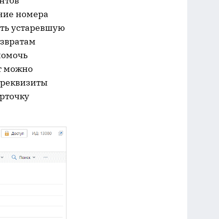
нтов
ение номера
ать устаревшую
озвратам
помочь
т можно
 реквизиты
арточку