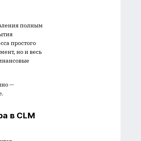
равления полным
рытия
есса простого
мент, но и весь
финансовые
чно —
е.
ра в CLM