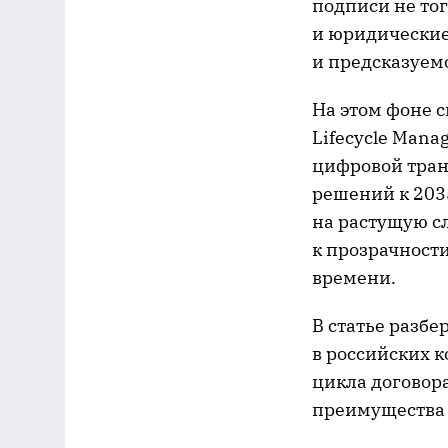
подписи не тог
и юридические 
и предсказуемо
На этом фоне 
Lifecycle Man
цифровой тран
решений к 2035
на растущую с
к прозрачност
времени.
В статье разбе
в российских 
цикла договора
преимущества 