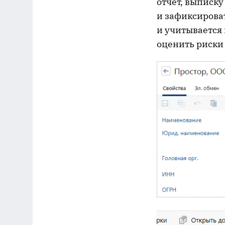
отчет, выписк
и зафиксироват
и учитывается 
оценить риски