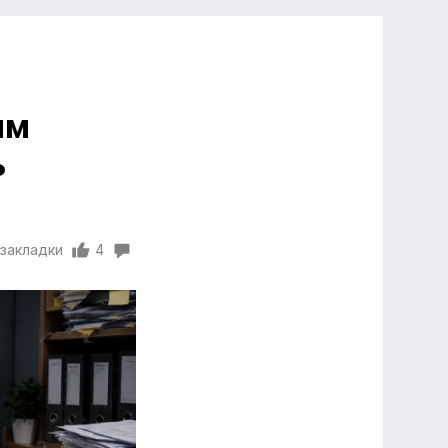
ым
ь
 закладки
4