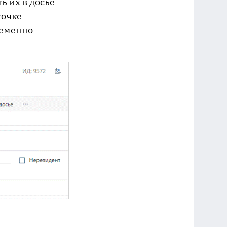
ь их в досье
точке
ременно