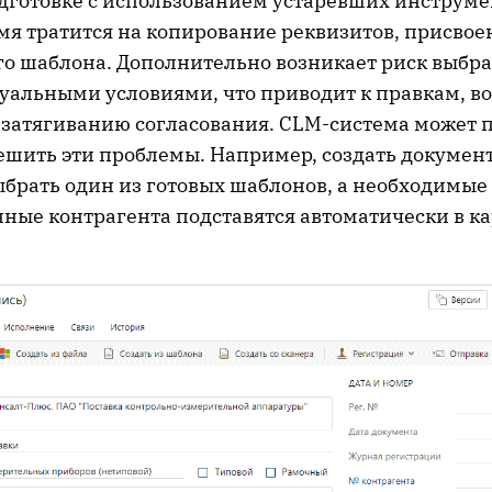
дготовке с использованием устаревших инструме
емя тратится на копирование реквизитов, присво
го шаблона. Дополнительно возникает риск выбр
туальными условиями, что приводит к правкам, в
и затягиванию согласования. CLM-система может 
ешить эти проблемы. Например, создать докумен
выбрать один из готовых шаблонов, а необходимые
нные контрагента подставятся автоматически в к