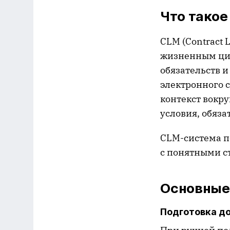
Что тако
CLM (Contract 
жизненным цик
обязательств и
электронного с
контекст вокру
условия, обяза
CLM-система п
с понятными с
Основные
Подготовка д