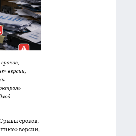
 сроков,
е» версии,
ки
контроль
дход
 Срывы сроков,
янные» версии,