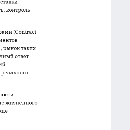
оставки
ь, контроль
ами (Contract
ементов
, рынок таких
ичный ответ
ий
 реального
ности
апе жизненного
кие