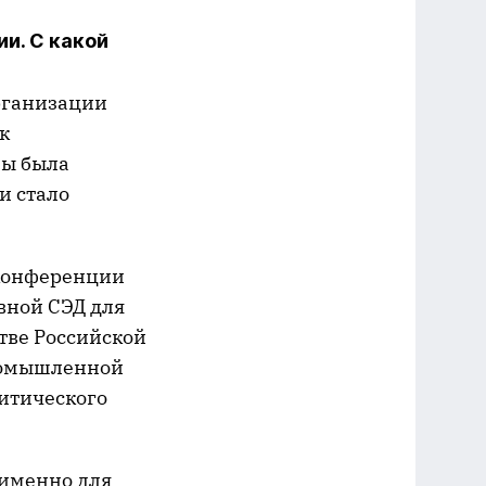
и. С какой
организации
к
мы была
и стало
 конференции
вной СЭД для
тве Российской
промышленной
литического
 именно для