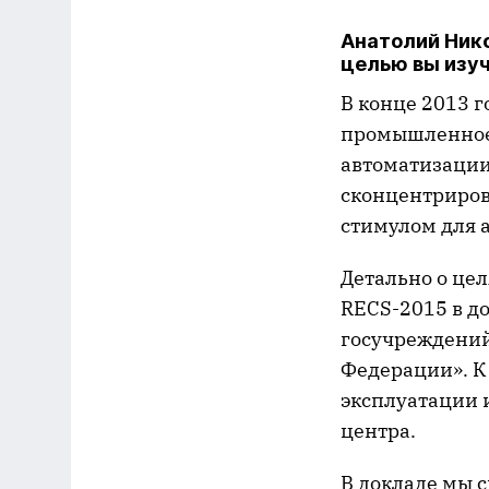
Анатолий Нико
целью вы изу
В конце 2013 г
промышленное 
автоматизации
сконцентриров
стимулом для 
Детально о цел
RECS-2015 в д
госучреждений
Федерации». К
эксплуатации 
центра.
В докладе мы 