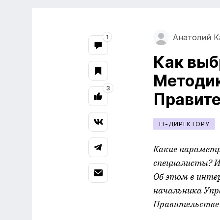
Анатолий К
1
Как выб
Методик
3
Правите
IT-ДИРЕКТОРУ
Какие параметр
специалисты? И
Об этом в инте
начальника Упр
Правительстве 