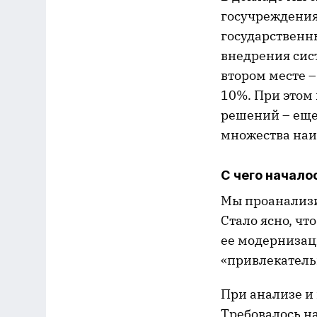
госучреждения,
государственн
внедрения сист
втором месте –
10%. При этом 
решений – еще
множества наи
С чего начало
Мы проанализи
Стало ясно, ч
ее модернизац
«привлекатель
При анализе и
Требовалось н