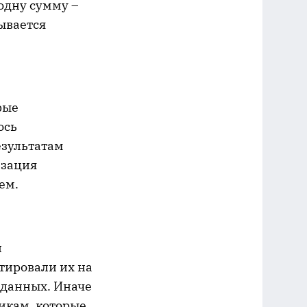
одну сумму –
ывается
рые
ось
езультатам
изация
ем.
и
тировали их на
 данных. Иначе
икам, которые