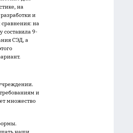
стике, на
 разработки и
 сравнения: на
у составила 9-
ния СЭД, а
этого
ариант.
 учреждении.
 требованиям и
ует множество
формы.
решать наши