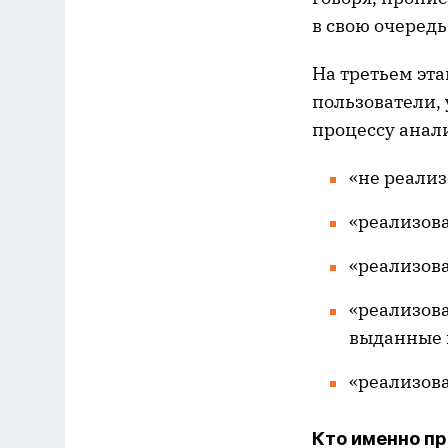
в свою очеред
На третьем эт
пользователи,
процессу анал
«не реализ
«реализова
«реализов
«реализова
выданные в
«реализова
Кто именно пр