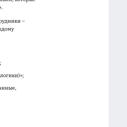
е.
рудники –
аждому
;
логики)»;
анные,