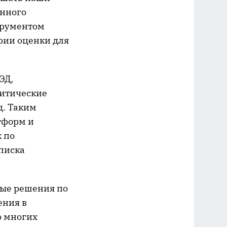
онного
трументом
рии оценки для
ЭД,
итические
д. Таким
тформ и
 по
списка
ные решения по
ения в
о многих