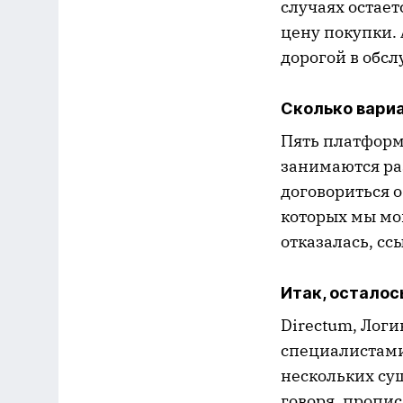
случаях остает
цену покупки.
дорогой в обс
Сколько вариа
Пять платформ
занимаются раз
договориться о
которых мы мо
отказалась, сс
Итак, осталос
Directum, Лог
специалистами
нескольких су
говоря, пропи