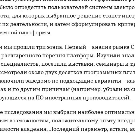
 было определить пользователей системы электр
ота, для которых выбранное решение станет инс
 их деятельности, и затем сформулировать крите
аммной платформы.
и мы прошли три этапа. Первый – анализ рынка С
расширенного перечня платформ. Изучили анал
 специалистов, посетили выставки, семинары и т.
ссмотрели около двух десятков программных пла
сключили заведомо не подходящие варианты – как
так и по другим причинам (например, убрали из 
рующиеся на ПО иностранных производителей).
пе исследования мы выбрали наиболее оптималь
м возможностям, положительному опыту внедр
оимости владения. Последний параметр, кстати, в