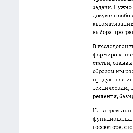
задачи. Нужно
документообор
автоматизации
выбора прогр
В исследовани
формирование 
статьи, отзывы
образом мы ра
продуктов и и
техническим, 
решения, бази
На втором эта
функциональны
госсекторе, ст