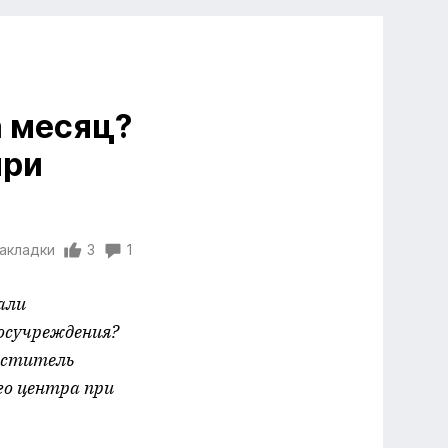
а месяц?
при
закладки
3
1
али
госучреждения?
меститель
о центра при