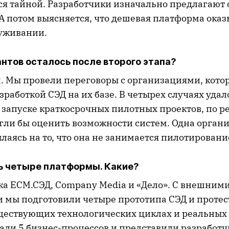
ся тайной. Разработчики изначально предлагают 
 А потом выясняется, что дешевая платформа оказ
луживании.
нтов осталось после второго этапа?
. Мы провели переговоры с организациями, кото
работкой СЭД на их базе. В четырех случаях удал
 запуске краткосрочных пилотных проектов, по р
гли бы оценить возможности систем. Одна орган
ылаясь на то, что она не занимается пилотировани
ь четыре платформы. Какие?
ика ЕСМ.СЭД, Company Media и «Дело». С внешним
 мы подготовили четыре прототипа СЭД и протес
ществующих технологических циклах и реальных
сали 5 бизнес-процессов и представили разработч