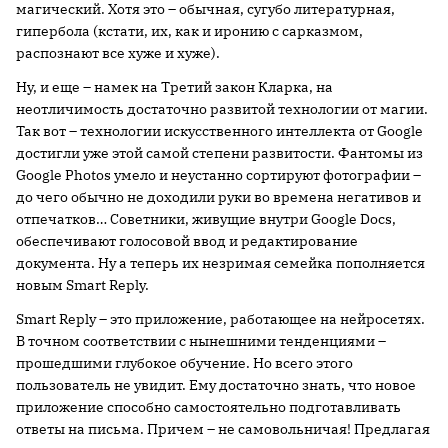
магический. Хотя это – обычная, сугубо литературная,
гипербола (кстати, их, как и иронию с сарказмом,
распознают все хуже и хуже).
Ну, и еще – намек на Третий закон Кларка, на
неотличимость достаточно развитой технологии от магии.
Так вот – технологии искусственного интеллекта от Google
достигли уже этой самой степени развитости. Фантомы из
Google Photos умело и неустанно сортируют фотографии –
до чего обычно не доходили руки во времена негативов и
отпечатков… Советники, живущие внутри Google Docs,
обеспечивают голосовой ввод и редактирование
документа. Ну а теперь их незримая семейка пополняется
новым Smart Reply.
Smart Reply – это приложение, работающее на нейросетях.
В точном соответствии с нынешними тенденциями –
прошедшими глубокое обучение. Но всего этого
пользователь не увидит. Ему достаточно знать, что новое
приложение способно самостоятельно подготавливать
ответы на письма. Причем – не самовольничая! Предлагая