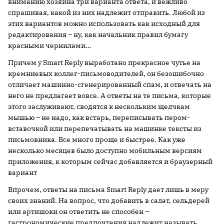
вниманию хозяина три варианта ответа, и вежливо
спрашивая, какой из них надлежит отправить. Любой из
этих вариантов можно использовать как исходный для
редактирования – ну, как начальник правил бумагу
красными чернилами…
Причем у Smart Reply выработано прекрасное чутье на
кремниевых коллег-письмоводителей, он безошибочно
отличает машинно-сгенерированный спам, и отвечать на
него не предлагает вовсе. А ответы на те письма, которые
этого заслуживают, сводятся к нескольким щелчкам
мышью – не надо, как встарь, переписывать пером-
вставочкой или перепечатывать на машинке тексты из
письмовника. Все много проще и быстрее. Как уже
несколько месяцев было доступно мобильным версиям
приложения, к которым сейчас добавляется и браузерный
вариант
Впрочем, ответы на письма Smart Reply дает лишь в меру
своих знаний. На вопрос, что добавить в салат, сельдерей
или артишоки он ответить не способен –
гастрономические предпочтения надлежит называть