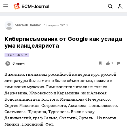
Михаил Ваннах
15 апреля 2016
Киберписьмовник от Google как услада
ума канцеляриста
IT-ДИРЕКТОРУ
1
6 минут
В женских гимназиях российской империи курс русской
литературы был заметно более объемистым, нежели в
гимназиях мужских. Гимназистки читали не только
Державина, Жуковского и Карамзина, но и Алексея
Константиновича Толстого, Мельникова-Печерского,
Сергея Максимов, Островского, Аксакова, Помяловского,
Салтыкова-Щедрина, Тургенева. Были в ходу
Данилевский, граф Сальяс, Соллогуб, Эртель… Из поэтов —
Майков, Полонский, Фет.