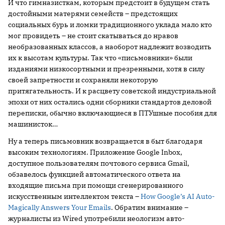
И что гимназисткам, которым предстоит в будущем стать
достойными матерями семейств – предстоящих
социальных бурь и ломки традиционного уклада мало кто
мог провидеть – не стоит скатываться до нравов
необразованных классов, а наоборот надлежит возводить
их к высотам культуры. Так что «письмовники» были
изданиями низкосортными и презренными, хотя в силу
своей запретности и сохраняли некоторую
притягательность. И к расцвету советской индустриальной
эпохи от них остались одни сборники стандартов деловой
переписки, обычно включающиеся в ПТУшные пособия для
машинисток…
Ну а теперь письмовник возвращается в быт благодаря
высоким технологиям. Приложение Google Inbox,
доступное пользователям почтового сервиса Gmail,
обзавелось функцией автоматического ответа на
входящие письма при помощи сгенерированного
искусственным интеллектом текста –
How Google’s AI Auto-
Magically Answers Your Emails
. Обратим внимание –
журналисты из Wired употребили неологизм авто-