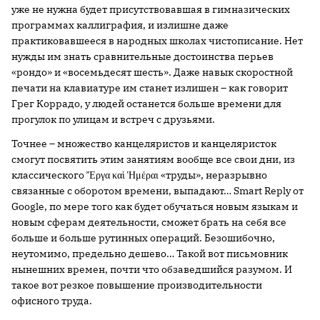
уже не нужна будет присутствовавшая в гимназических
программах каллиграфия, и излишне даже
практиковавшееся в народных школах чистописание. Нет
нужды им знать сравнительные достоинства перьев
«рондо» и «восемьдесят шесть». Даже навык скоростной
печати на клавиатуре им станет излишен – как говорит
Грег Коррадо, у людей останется больше времени для
прогулок по улицам и встреч с друзьями.
Точнее – множество канцеляристов и канцеляристок
смогут посвятить этим занятиям вообще все свои дни, из
классического Ἔργα καὶ Ἡμέραι «труды», неразрывно
связанные с оборотом времени, выпадают… Smart Reply от
Google, по мере того как будет обучаться новым языкам и
новым сферам деятельности, сможет брать на себя все
больше и больше рутинных операций. Безошибочно,
неутомимо, предельно дешево… Такой вот письмовник
нынешних времен, почти что обзаведшийся разумом. И
такое вот резкое повышение производительности
офисного труда.