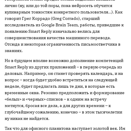
лично (ну, или до той поры, пока нейросеть обучится
кулинарным тонкостям конкретного пользователя…). Как
говорит Грег Коррадо (Greg Corrado), старший
исследователь из Google Brain Team, работы, приведшие к
появлению Smart Reply изначально велись для
совершенствования качества машинного перевода.
Отсюда и некоторая ограниченность письмоответчика в
знаниях.
Но в будущем вполне возможно дополнение компетенций
Smart Reply из других приложений – в первую очередь из
деловых. Например, он станет проверять календарь, и на
вопрос – когда будет удобно встретиться на следующей
неделе, будет предлагать лишь те дни, в которые есть
временные окна. Резонно предположить и формирование
«белых» и «черных» списков – к одним на встречу
метнутся, бросая все дела, а для других времени – к
глубочайшему сожалению, конечно – в этом тысячелетии
ну никак не найдется.
Так что для офисного планктона наступает золотой век. Им