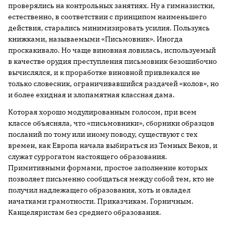
проверялись на контрольных занятиях. Ну а гимназистки,
естественно, в соответствии с принципом наименьшего
действия, старались минимизировать усилия. Пользуясь
книжками, называемыми «Письмовник». Иногда
проскакивало. Но чаще виновная ловилась, используемый
в качестве орудия преступления письмовник безошибочно
вычислялся, и к проработке виновной привлекался не
только словесник, ограничивавшийся раздачей «колов», но
и более ехидная и злопамятная классная дама.
Которая хорошо модулированным голосом, при всем
классе объясняла, что «письмовники», сборники образцов
посланий по тому или иному поводу, существуют с тех
времен, как Европа начала выбираться из Темных Веков, и
служат суррогатом настоящего образования.
Примитивными формами, простое заполнение которых
позволяет письменно сообщаться между собой тем, кто не
получил надлежащего образования, хоть и овладел
начатками грамотности. Приказчикам. Горничным.
Канцеляристам без среднего образования.