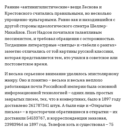
Ранние «антинигилистические» вещи Лескова и
Крестовского считались правильными, но несколько
упрощенно-вульгарными. Равно как и находившийся с
другой стороны идеологического спектра Шеллер-
Михайлов. Поэт Надсон почитался талантливым
пессимистом, и требовал обращения с осторожностью.
Тогдашние литературные «святцы» и «табели о рангах»
заметно отличались от той картины русской классики,
которая представляется тем, кто учился в советское или
постсоветское время.
И весьма серьезное внимание уделялось эпистолярному
жанру. Оно и понятно – весьма и весьма неплохо
работающая почта Российской империи была основной
информационной технологией – одних лишь простых
закрытых писем, тех, что в конвертиках, было в 1897 году
доставлено 261787341 штук. А были еще и «Открытые
письма» – в просторечии обратившиеся в открытки – их
доставили 54533767, и корреспонденция заказная,
23983964 за 1897 год. Телефон хоть и существовал – 75