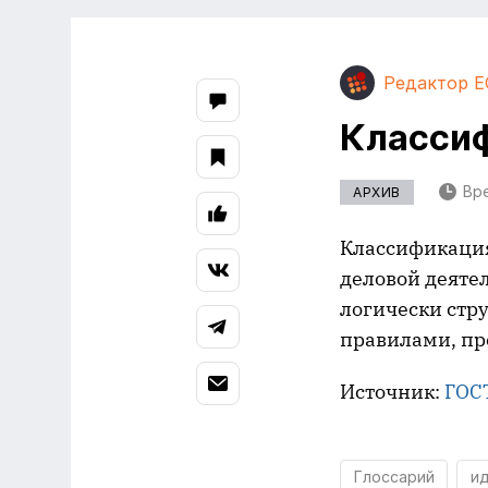
Редактор E
Класси
Вре
АРХИВ
Классификация
деловой деятел
логически стр
правилами, пр
Источник:
ГОС
Глоссарий
ид