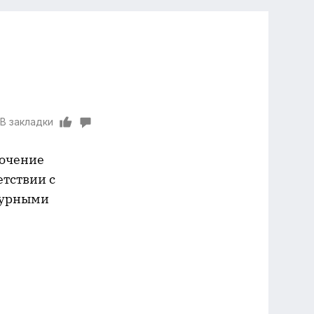
В закладки
дочение
етствии с
дурными