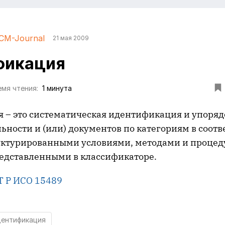
CM-Journal
21 мая 2009
фикация
мя чтения:
1 минута
 – это систематическая идентификация и упоря
ьности и (или) документов по категориям в соотв
уктурированными условиями, методами и проце
едставленными в классификаторе.
Т Р ИСО 15489
ентификация