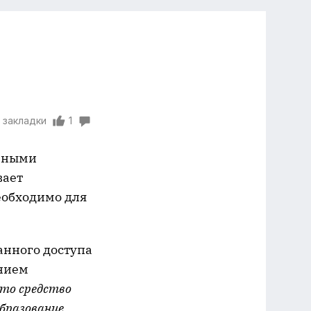
 закладки
1
 иными
вает
еобходимо для
анного доступа
нием
это средство
бразование