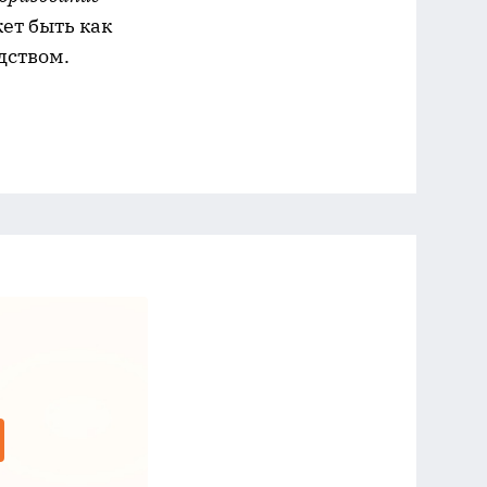
ет быть как
дством.