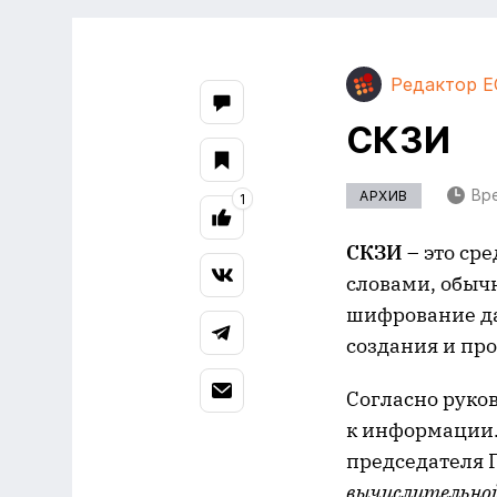
Редактор E
СКЗИ
Вре
АРХИВ
1
СКЗИ
– это с
словами, обыч
шифрование да
создания и пр
Согласно руко
к информации.
председателя Г
вычислительной