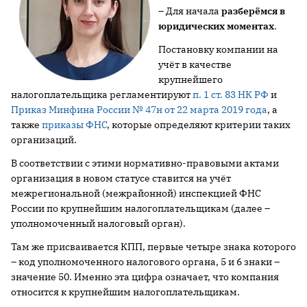
– Для начала
разберёмся в
юридических моментах
.
Постановку компании на
учёт в качестве
крупнейшего
налогоплательщика регламентируют
п. 1 ст. 83 НК РФ
и
Приказ Минфина России № 47н от 22 марта 2019 года
, а
также
приказы ФНС
, которые определяют критерии таких
организаций.
В соответствии с этими нормативно-правовыми актами
организация в новом статусе ставится на учёт
межрегиональной (межрайонной) инспекцией ФНС
России по крупнейшим налогоплательщикам (далее –
уполномоченный налоговый орган).
Там же присваивается КПП, первые четыре знака которого
– код уполномоченного налогового органа, 5 и 6 знаки –
значение 50. Именно эта цифра означает, что компания
относится к крупнейшим налогоплательщикам.