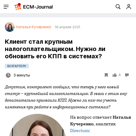
Наталья Кучеренко
16 апреля 2021
Клиент стал крупным
налогоплательщиком. Нужно ли
обновить его КПП в системах?
БУХГАЛТЕРУ
4
3 минуты
Допустим, контрагент сообщил, что теперь у него новый
статус – крупнейший налогоплательщик. В связи с этим ему
дополнительно присвоили КПП. Нужно ли как-то учесть
изменения при работе в информационных системах?
На вопрос отвечает
Наталья
Кучеренко
, аналитик
Directum
: