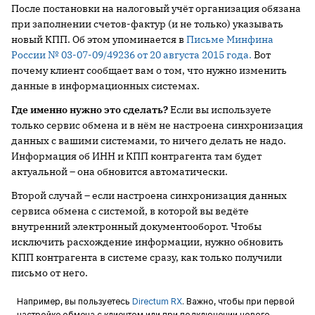
После постановки на налоговый учёт организация обязана
при заполнении счетов-фактур (и не только) указывать
новый КПП. Об этом упоминается в
Письме Минфина
России № 03-07-09/49236 от 20 августа 2015 года.
Вот
почему клиент сообщает вам о том, что нужно изменить
данные в информационных системах.
Где именно нужно это сделать?
Если вы используете
только сервис обмена и в нём не настроена синхронизация
данных с вашими системами, то ничего делать не надо.
Информация об ИНН и КПП контрагента там будет
актуальной – она обновится автоматически.
Второй случай – если настроена синхронизация данных
сервиса обмена с системой, в которой вы ведёте
внутренний электронный документооборот. Чтобы
исключить расхождение информации, нужно обновить
КПП контрагента в системе сразу, как только получили
письмо от него.
Например, вы пользуетесь
Directum RX
. Важно, чтобы при первой
настройке обмена с клиентом или при подключении нового