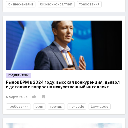
бизнес-анализ
бизнес-консалтинг
требования
IT-ДИРЕКТОРУ
Рынок BPM в 2024 году: высокая конкуренция, дьявол
в деталях и запрос на искусственный интеллект
5 марта 2024
требования
bpm
тренды
no-code
Low-code