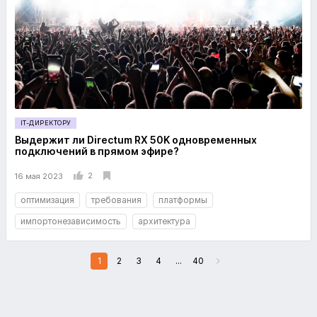
IT-ДИРЕКТОРУ
Выдержит ли Directum RX 50K одновременных
подключений в прямом эфире?
2
16 мая 2023
оптимизация
требования
платформы
импортонезависимость
архитектура
1
2
3
4
...
40