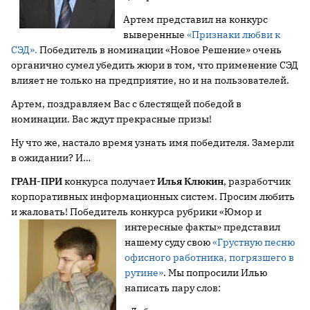
Артем представил на конкурс
выверенные
«Признаки любви к
СЭД».
Победитель в номинации «Новое Решение» очень
органично сумел убедить жюри в том, что применение СЭД
влияет не только на предприятие, но и на пользователей.
Артем, поздравляем Вас с блестящей победой в
номинации. Вас ждут прекрасные призы!
Ну что же, настало время узнать имя победителя. Замерли
в ожидании? И…
ГРАН-ПРИ
конкурса получает
Илья Клюкин
, разработчик
корпоративных информационных систем. Просим любить
и жаловать! Победитель конкурса рубрики «Юмор и
интересные факты»
представил
нашему суду свою
«Грустную песню
офисного работника, погрязшего в
рутине»
. Мы попросили Илью
написать пару слов: