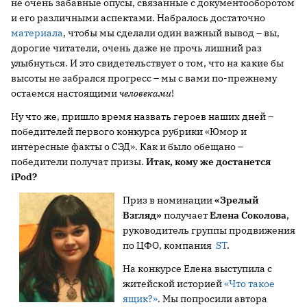
не очень забавные опусы, связанные с документооборотом
и его различными аспектами. Набралось достаточно
материала
, чтобы мы сделали один важный вывод – вы,
дорогие читатели, очень даже не прочь лишний раз
улыбнуться. И это свидетельствует о том, что на какие бы
высоты не забрался прогресс – мы с вами по-прежнему
остаемся настоящими
человеками
!
Ну что же, пришло время назвать героев наших дней –
победителей первого конкурса рубрики «Юмор и
интересные факты о СЭД». Как и было обещано –
победители получат призы.
Итак, кому же достанется
iPod?
Приз в номинации
«Зрелый
Взгляд»
получает
Елена Соколова
,
руководитель группы продвижения
по ЦФО, компания
ST
.
На конкурсе Елена выступила с
житейской историей
«Что такое
ящик?»
. Мы попросили автора