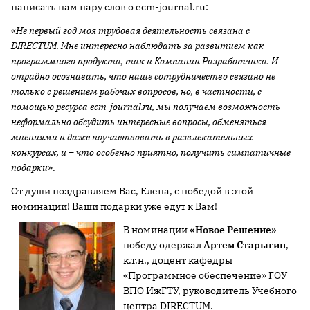
написать нам пару слов о ecm-journal.ru:
«
Не первый год моя трудовая деятельность связана с
D
IRECTUM
. Мне интересно наблюдать за развитием как
программного продукта, так и Компании Разработчика. И
отрадно осознавать, что наше сотрудничество связано не
только с решением рабочих вопросов, но, в частности
,
с
помощью ресурса ecm-journal.ru, мы получаем возможность
неформально обсудить интересные вопросы, обменяться
мнениями и даже поучаствовать в развлекательных
конкурсах, и – что особенно приятно, получить симпатичные
подарки
».
От души поздравляем Вас, Елена, с победой в этой
номинации! Ваши подарки уже едут к Вам!
В номинации
«Новое Решение»
победу одержал
Артем Старыгин
,
к.т.н., доцент кафедры
«Программное обеспечение» ГОУ
ВПО ИжГТУ, руководитель Учебного
центра DIRECTUM.