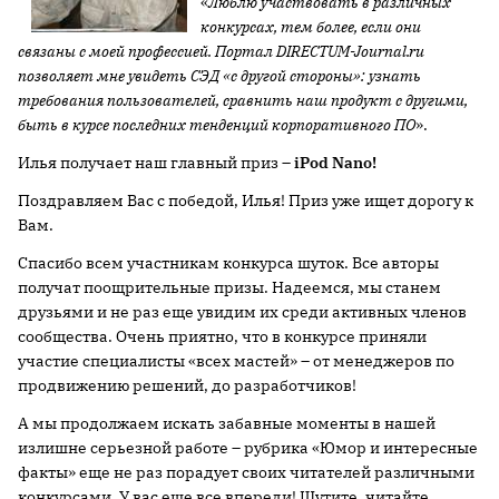
«
Люблю участвовать в различных
конкурсах, тем более, если они
связаны с моей профессией. Портал DIRECTUM-
Journal.ru
позволяет мне увидеть СЭД «с другой стороны»: узнать
требования пользователей, сравнить наш продукт с другими,
быть в курсе последних тенденций корпоративного ПО
».
Илья получает наш главный приз –
i
Pod
Nano!
Поздравляем Вас с победой, Илья! Приз уже ищет дорогу к
Вам.
Спасибо всем участникам конкурса шуток. Все авторы
получат поощрительные призы. Надеемся, мы станем
друзьями и не раз еще увидим их среди активных членов
сообщества. Очень приятно, что в конкурсе приняли
участие специалисты «всех мастей» – от менеджеров по
продвижению решений, до разработчиков!
А мы продолжаем искать забавные моменты в нашей
излишне серьезной работе – рубрика «Юмор и интересные
факты» еще не раз порадует своих читателей различными
конкурсами. У вас еще все впереди! Шутите, читайте,