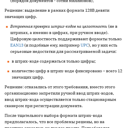
(порядок документов - сотни миллионов);
Решение: выделение в рамках формата 128В девяти
значащих цифр.
Встроенная проверка штрих-кодов на целостность
(не в
штрихах, а именно в цифрах, при ручном вводе).
Цифровую целостность поддерживают форматы только
EAN13
(и подобные ему, например
UPC
), но у них есть
серьезные недостатки для рассматриваемой задачи:
в штрих-коде содержаться только цифры;
количество цифр в штрих-коде фиксировано – всего 12
значащих цифр.
Решение: отказались от этого требования, вместо этого
организационно запретили ручной ввод штрих-кодов,
ввод штрих-кода осуществляется только стационарным
сканером при регистрации документа.
После тщательного выбора формата штрих-кода
предполагалось, что все проблемы решены, но на