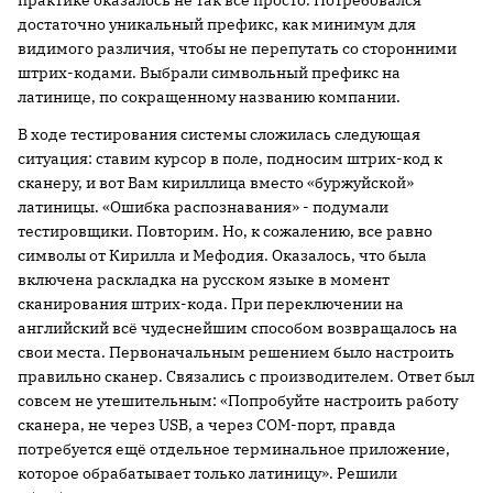
практике оказалось не так все просто. Потребовался
достаточно уникальный префикс, как минимум для
видимого различия, чтобы не перепутать со сторонними
штрих-кодами. Выбрали символьный префикс на
латинице, по сокращенному названию компании.
В ходе тестирования системы сложилась следующая
ситуация: ставим курсор в поле, подносим штрих-код к
сканеру, и вот Вам кириллица вместо «буржуйской»
латиницы. «Ошибка распознавания» - подумали
тестировщики. Повторим. Но, к сожалению, все равно
символы от Кирилла и Мефодия. Оказалось, что была
включена раскладка на русском языке в момент
сканирования штрих-кода. При переключении на
английский всё чудеснейшим способом возвращалось на
свои места. Первоначальным решением было настроить
правильно сканер. Связались с производителем. Ответ был
совсем не утешительным: «Попробуйте настроить работу
сканера, не через USB, а через COM-порт, правда
потребуется ещё отдельное терминальное приложение,
которое обрабатывает только латиницу». Решили