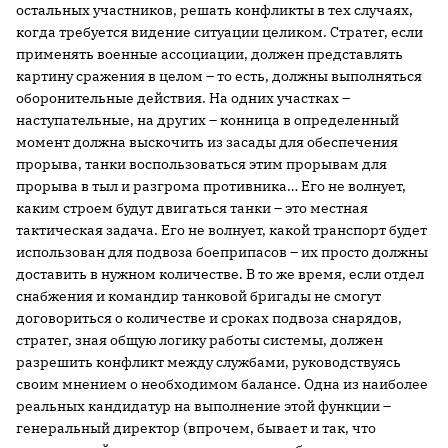
остальных участников, решать конфликты в тех случаях,
когда требуется видение ситуации целиком. Стратег, если
применять военные ассоциации, должен представлять
картину сражения в целом – то есть, должны выполняться
оборонительные действия. На одних участках –
наступательные, на других – конница в определенный
момент должна выскочить из засады для обеспечения
прорыва, танки воспользоваться этим прорывам для
прорыва в тыл и разгрома противника… Его не волнует,
каким строем будут двигаться танки – это местная
тактическая задача. Его не волнует, какой транспорт будет
использован для подвоза боеприпасов – их просто должны
доставить в нужном количестве. В то же время, если отдел
снабжения и командир танковой бригады не смогут
договориться о количестве и сроках подвоза снарядов,
стратег, зная общую логику работы системы, должен
разрешить конфликт между службами, руководствуясь
своим мнением о необходимом балансе. Одна из наиболее
реальных кандидатур на выполнение этой функции –
генеральный директор (впрочем, бывает и так, что