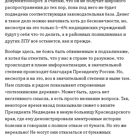
документооборот. Я считаю, что он не получит широкого
распространения до тех пор, пока под него не будет
подведена соответствующая законодательная база. Денег
в такое дело можно вкачивать хоть до бесконечности, но,
несмотря на это только 5—6% медицинских учреждений
будут у себя что-то делать, а в районных поликлиниках и
других ЛПУ всё останется, как и прежде.
Вообще здесь, не боясь быть обвиненным в подхалимаже,
я хотел бы отметить, что у нас в стране то разумное, что
происходит в плане информатизации, в значительной
степени происходит благодаря Президенту России. Но,
несмотря и на это, воз в значительной степени и ныне там.
Нам сплошь и рядом показывают откровенные
«потемкинские деревни». Может быть, здесь нет
негативного смысла, а есть просто незнание вопроса. Так,
некоторое время назад показывали сюжет о визите
Президента Медведева в некую больницу Краснодарского
края, где ему демонстрировали электронные истории
болезни и говорили о полном отказе от бумаги. Но это же
нереально! Не могут они отказаться от бумажных