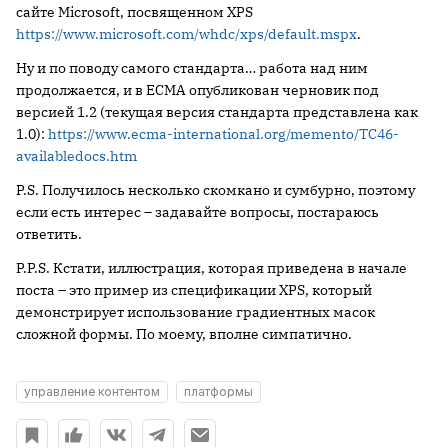
сайте Microsoft, посвященном XPS
https://www.microsoft.com/whdc/xps/default.mspx
.
Ну и по поводу самого стандарта… работа над ним
продолжается, и в ECMA опубликован черновик под
версией 1.2 (текущая версия стандарта представлена как
1.0):
https://www.ecma-international.org/memento/TC46-
availabledocs.htm
P.S. Получилось несколько скомкано и сумбурно, поэтому
если есть интерес – задавайте вопросы, постараюсь
ответить.
P.P.S. Кстати, иллюстрация, которая приведена в начале
поста – это пример из спецификации XPS, который
демонстрирует использование градиентных масок
сложной формы. По моему, вполне симпатично.
управление контентом
платформы