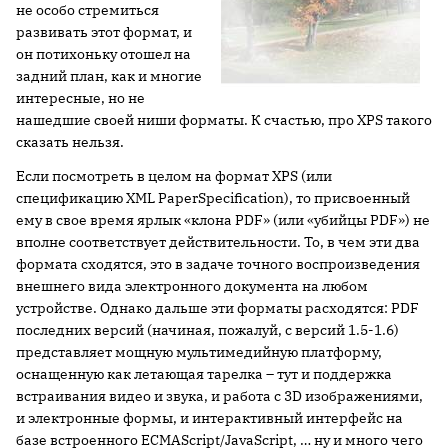
не особо стремиться
развивать этот формат, и
он потихоньку отошел на
задний план, как и многие
интересные, но не
нашедшие своей ниши форматы. К счастью, про XPS такого
сказать нельзя.
Если посмотреть в целом на формат XPS (или
спецификацию XML PaperSpecification), то присвоенный
ему в свое время ярлык «клона PDF» (или «убийцы PDF») не
вполне соответствует действительности. То, в чем эти два
формата сходятся, это в задаче точного воспроизведения
внешнего вида электронного документа на любом
устройстве. Однако дальше эти форматы расходятся: PDF
последних версий (начиная, пожалуй, с версий 1.5-1.6)
представляет мощную мультимедийную платформу,
оснащенную как летающая тарелка – тут и поддержка
встраивания видео и звука, и работа с 3D изображениями,
и электронные формы, и интерактивный интерфейс на
базе встроенного ECMAScript/JavaScript, … ну и много чего