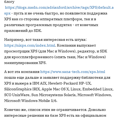
блогу
https://blogs.msdn.com/adrianford/archive/tags/XPS/default.a
spx
- пусть и не очень быстро, но появляется поддержка
XPS как со стороны аппаратных платформ, так и в
различных программных продуктах - от конечных
приложений до SDK.
Например, вот такая интересная есть штука:
https://nixps.com/index.html
. Компания выпускает
просмотрщик XPS (для Mac и Windows), редактор, и SDK
для кроссплатформенного (опять таки, Mac и Windows)
манипулирования XPS.
А вот эта компания
https://www.sana-tech.com/xps.html
пошла еще дальше и заявляет поддержку библиотеки для
XPS и вьюера в IBM AIX, Hewlett-Packard HP-UX,
SiliconGraphics IRIX, Apple Mac OS X, Linux, Embedded Linux,
SCO UnixWare, Sun Microsystems Solaris, Microsoft Windows,
Microsoft Windows Mobile 5/6.
Конечно же, список этим не ограничивается. Довольно
интересные решения на базе XPS есть на официальном