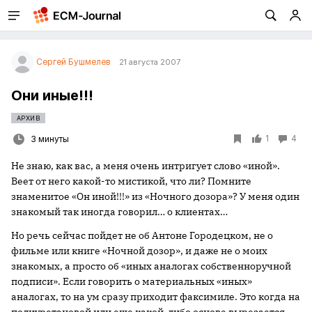
Сергей Бушмелев
21 августа 2007
Они иные!!!
АРХИВ
1
4
3 минуты
Не знаю, как вас, а меня очень интригует слово «иной».
Веет от него какой-то мистикой, что ли? Помните
знаменитое «Он иной!!!» из «Ночного дозора»? У меня один
знакомый так иногда говорил… о клиентах…
Но речь сейчас пойдет не об Антоне Городецком, не о
фильме или книге «Ночной дозор», и даже не о моих
знакомых, а просто об «иных аналогах собственноручной
подписи». Если говорить о материальных «иных»
аналогах, то на ум сразу приходит факсимиле. Это когда на