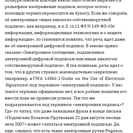
полиуретановой или еще какой-либо основе вырезается
рельефное изображение подписи, которое потом с
помощью чернил переносится на бумагу. Если же говорить
об электронных «иных аналогах собственноручной
подписи», как например, в п.3. ст.11 ФЗ N 149-ФЗ «Об
информации, информационных технологиях и о защите
информации», то становится понятно, что речь идет даже
не об электронной цифровой подписи. В законе прямо
сказано «Электронное сообщение, подписанное
электронной цифровой подписью или иным аналогом
собственноручной подписи». Я так понимаю, речь идет о
том, что в других странах законодательно закреплено
(например, в CWA 14365-1 Guide on the Use of Electronic
Signatures) под термином «электронной подписи». У нас
такого термина официально нет, и все робкие попытки его
ввести пока не принесли успеха. Так что же
подразумевается под термином «электронная подпись»?
Где-то читал, что даже банальная фраза в конце письма
«Подписано Козьмою Прутковым 22 дня августа месяца
лета 2007» может считаться электронной подписью. Да,
еще, слышал, что есть такие электронные ручки Pegasus,