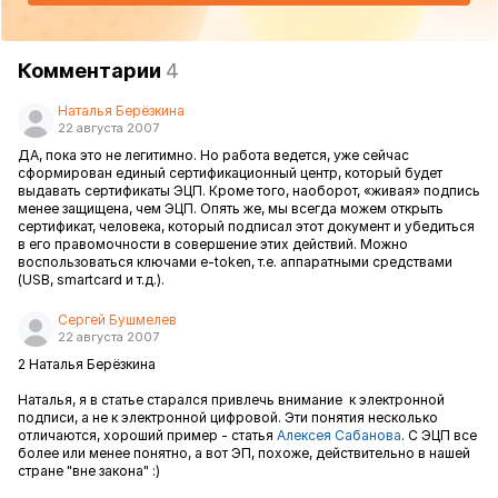
Комментарии
4
Наталья Берёзкина
22 августа 2007
ДА, пока это не легитимно. Но работа ведется, уже сейчас
сформирован единый сертификационный центр, который будет
выдавать сертификаты ЭЦП. Кроме того, наоборот, «живая» подпись
менее защищена, чем ЭЦП. Опять же, мы всегда можем открыть
сертификат, человека, который подписал этот документ и убедиться
в его правомочности в совершение этих действий. Можно
воспользоваться ключами e-token, т.е. аппаратными средствами
(USB, smartcard и т.д.).
Сергей Бушмелев
22 августа 2007
2 Наталья Берёзкина
Наталья, я в статье старался привлечь внимание к электронной
подписи, а не к электронной цифровой. Эти понятия несколько
отличаются, хороший пример - статья
Алексея Сабанова
. С ЭЦП все
более или менее понятно, а вот ЭП, похоже, действительно в нашей
стране "вне закона" :)