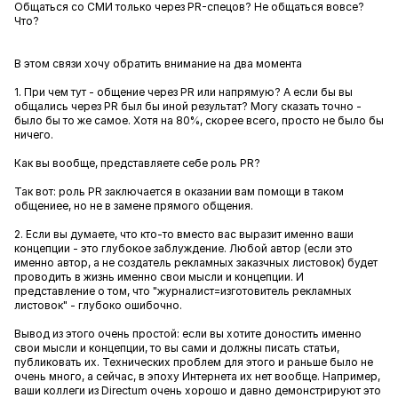
Общаться со СМИ только через PR-спецов? Не общаться вовсе?
Что?
В этом связи хочу обратить внимание на два момента
1. При чем тут - общение через PR или напрямую? А если бы вы
общались через PR был бы иной результат? Могу сказать точно -
было бы то же самое. Хотя на 80%, скорее всего, просто не было бы
ничего.
Как вы вообще, представляете себе роль PR?
Так вот: роль PR заключается в оказании вам помощи в таком
общениее, но не в замене прямого общения.
2. Если вы думаете, что кто-то вместо вас выразит именно ваши
концепции - это глубокое заблуждение. Любой автор (если это
именно автор, а не создатель рекламных заказчных листовок) будет
проводить в жизнь именно свои мысли и концепции. И
представление о том, что "журналист=изготовитель рекламных
листовок" - глубоко ошибочно.
Вывод из этого очень простой: если вы хотите доностить именно
свои мысли и концепции, то вы сами и должны писать статьи,
публиковать их. Технических проблем для этого и раньше было не
очень много, а сейчас, в эпоху Интернета их нет вообще. Например,
ваши коллеги из Directum очень хорошо и давно демонстрируют это