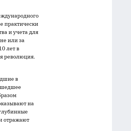
международного
ме практически
ва и учета для
не или за
10 лет в
я революция.
едшие в
рошедшее
бразом
оказывают на
 глубинные
и отражают