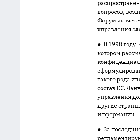
распространен
вопросов, воз
Форум являетс
управления эл
● В 1998 году
котором рассм
конфиденциаль
сформулирован
такого рода ин
состав ЕС. Да
управления до
другие страны
информации.
● За последни
регламентирую