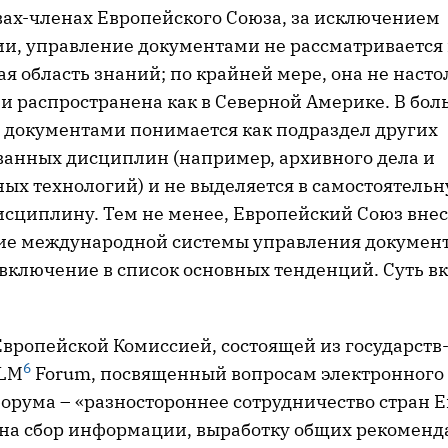
твах-членах Европейского Союза, за исключением
и, управление документами не рассматривается 
я область знаний; по крайней мере, она не насто
и распространена как в Северной Америке. В бол
 документами понимается как подраздел других
анных дисциплин (например, архивного дела и
х технологий) и не выделяется в самостоятель
сциплину. Тем не менее, Европейский Союз вне
тие международной системы управления документ
включение в список основных тенденций. Суть вк
Европейской Комиссией, состоящей из государств
6
DLM
Forum, посвященный вопросам электронного 
форума – «разностороннее сотрудничество стран 
на сбор информации, выработку общих рекоменд