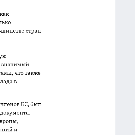
как
лько
ьшинстве стран
ную
с значимый
ами, что также
лада в
-членов ЕС, был
документа.
Европы,
аций и