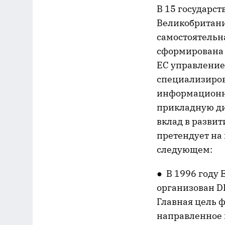
В 15 государс
Великобритани
самостоятельна
сформирована 
ЕС управление
специализиров
информационны
прикладную ди
вклад в разви
претендует на 
следующем:
● В 1996 году 
организован 
Главная цель 
направленное 