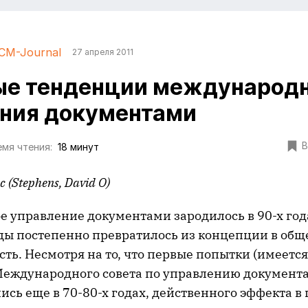
CM-Journal
27 апреля 2011
ые тенденции международн
ния документами
В
мя чтения:
18 минут
с
(
Stephens, David O
)
 управление документами зародилось в 90-х года
ы постепенно превратилось из концепции в об
ть. Несмотря на то, что первые попытки (имеется
Международного совета по управлению документ
сь еще в 70-80-х годах, действенного эффекта в