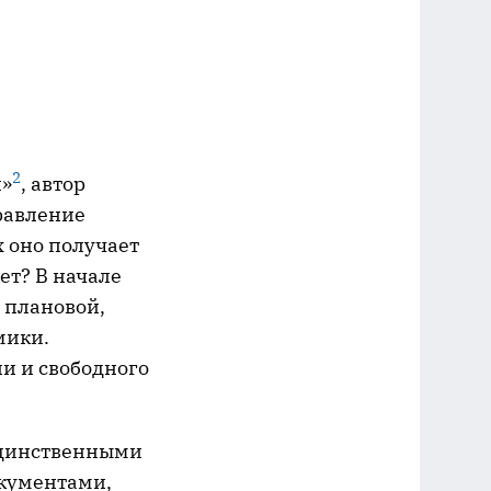
2
и»
, автор
правление
х оно получает
ет? В начале
м плановой,
мики.
и и свободного
 единственными
кументами,