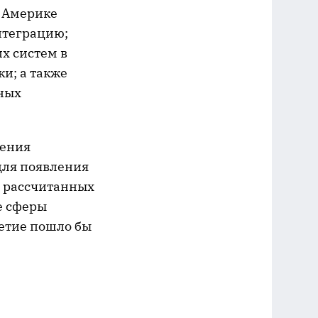
 Америке
нтеграцию;
х систем в
и; а также
ных
ления
для появления
 рассчитанных
е сферы
етие пошло бы