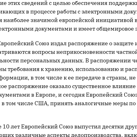
ие этих сведений с целью обеспечения поддерж
никающих в процессе работы с электронными док
я наиболее значимой европейской инициативой в
ектронными документами и имеет общемировое 
 Европейский Союз издал распоряжение о защите
атриваются вопросы неприкосновенности частно
ности персональных данных. В распоряжении ч
ы требования к хранению, использованию и ра
формации, в том числе к ее передаче в страны, не
нное распоряжение оказало существенное влияние
кументами в Европе, и сегодня Европейский Сою
, в том числе США, принять аналогичные меры по
е 10 лет Европейский Союз выпустил десятки дру
щих различные аспекты делопроизводства, вкл