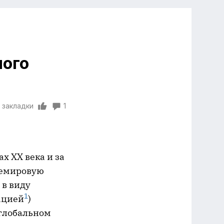
ого
 закладки
1
х XX века и за
щемировую
 в виду
1
ацией
)
 глобальном