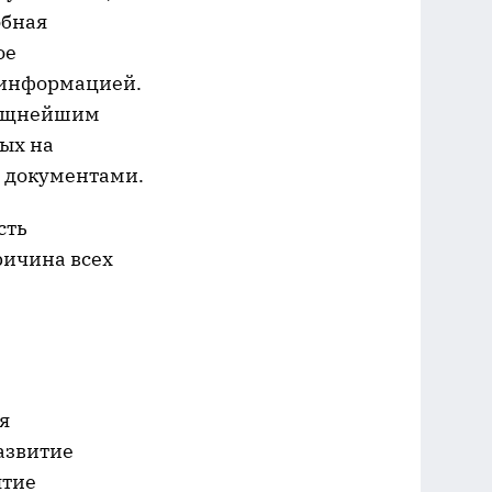
обная
ое
и информацией.
 мощнейшим
ых на
я документами.
сть
ричина всех
я
азвитие
ятие