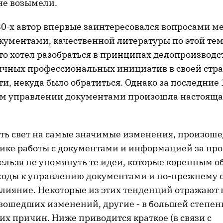
не возымели.
 80-х автор впервые заинтересовался вопросами 
кументами, качественной литературы по этой те
кто хотел разобраться в принципах делопроизводст
ичных профессиональных инициатив в своей стра
ти, некуда было обратиться. Однако за последние 
м управлении документами произошла настояща
ть свет на самые значимые изменения, произош
ике работы с документами и информацией за п
ельзя не упомянуть те идеи, которые коренным о
оды к управлению документами и по-прежнему 
влияние. Некоторые из этих тенденций отражают
ошедших изменений, другие - в большей степен
их причин. Ниже приводится краткое (в связи с