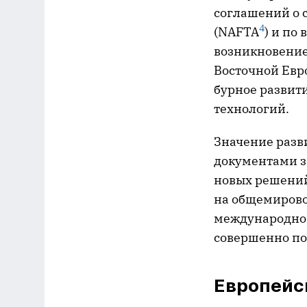
соглашений о с
4
(NAFTA
) и по
возникновение
Восточной Евро
бурное развит
технологий.
Значение разв
документами з
новых решений
на общемировое
международног
совершенно по
Европейс