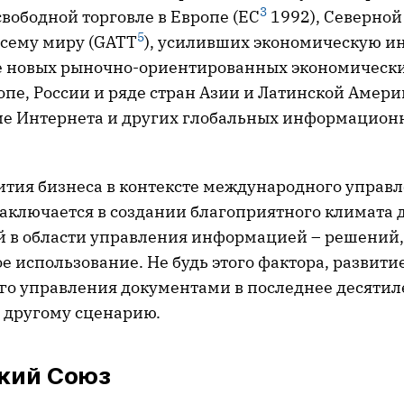
3
вободной торговле в Европе (EC
1992), Северной
5
 всему миру (GATT
), усиливших экономическую и
 новых рыночно-ориентированных экономически
пе, России и ряде стран Азии и Латинской Америк
ие Интернета и других глобальных информацион
ития бизнеса в контексте международного управ
аключается в создании благоприятного климата 
 в области управления информацией – решений,
 использование. Не будь этого фактора, развити
о управления документами в последнее десятил
 другому сценарию.
кий Союз