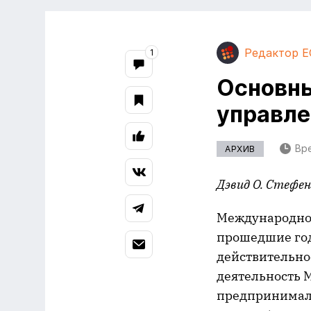
Редактор E
1
Основн
управле
Вре
АРХИВ
Дэвид
О
. Стефен
Международное
прошедшие год
действительнос
деятельность 
предпринимали