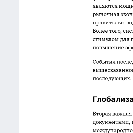
являются мощн
рыночная эконо
правительство
Более того, с
стимулом для 
повышение эфф
События после
вышесказанного
последующих.
Глобализ
Вторая важная
документами, п
международног