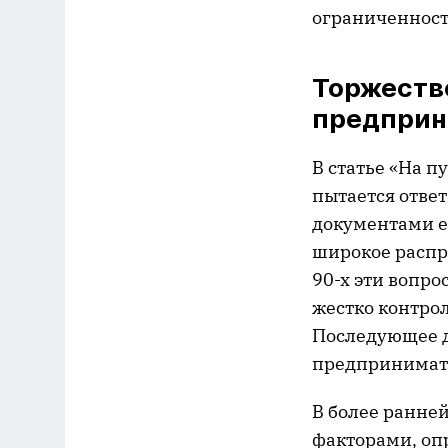
ограниченност
Торжеств
предприн
В статье «На 
пытается ответ
документами ес
широкое распро
90-х эти вопро
жестко контро
Последующее д
предпринимат
В более ранней
факторами, оп