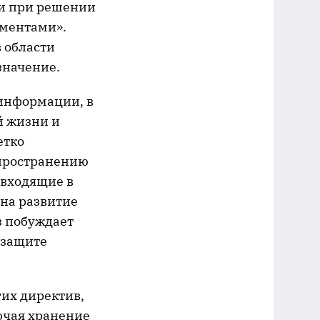
ки при решении
ументами».
 области
значение.
 информации, в
й жизни и
етко
спространению
 входящие в
 на развитие
з побуждает
 защите
гих директив,
ючая хранение