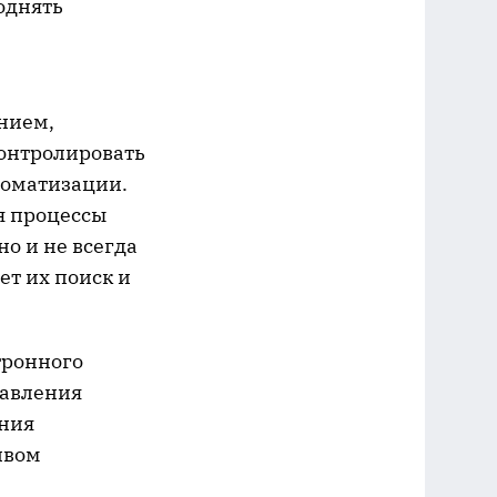
однять
нием,
контролировать
томатизации.
я процессы
о и не всегда
ет их поиск и
тронного
равления
ения
ивом