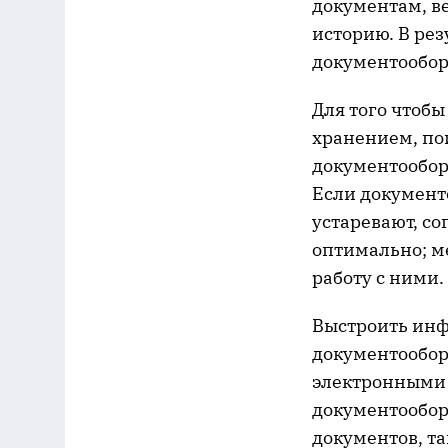
документам, ве
историю. В ре
документообор
Для того чтоб
хранением, по
документооборо
Если документо
устаревают, со
оптимально; ме
работу с ними.
Выстроить инф
документооборо
электронными 
документообор
документов, та