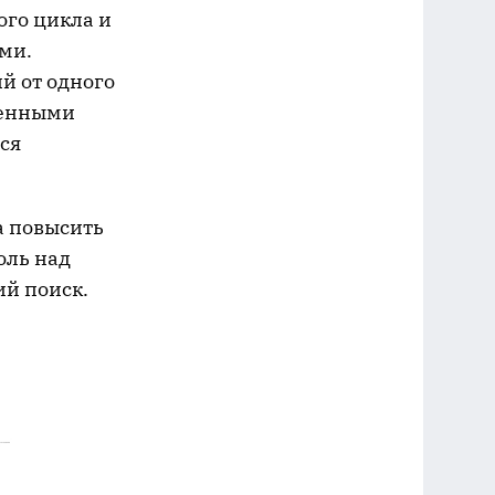
ого цикла и
ми.
й от одного
ленными
ся
а повысить
оль над
ий поиск.