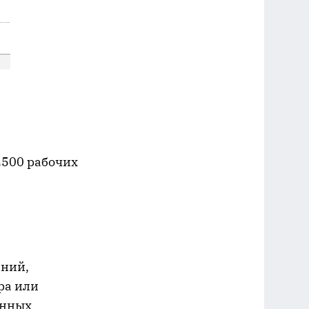
 2500 рабочих
ений,
ра или
анных