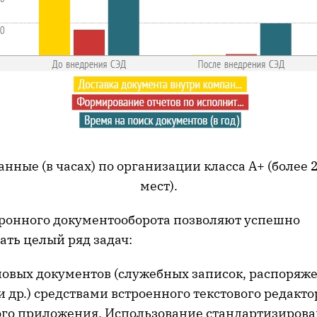
анные (в часах) по организации класса А+ (более
мест).
ронного документооборота позволяют успешно
ать целый ряд задач:
новых документов (служебных записок, распоряж
и др.) средствами встроенного текстового редакто
го приложения. Использование стандартизиров