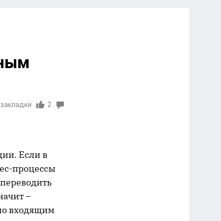
нным
 закладки
2
ции. Если в
ес-процессы
 переводить
начит –
по входящим