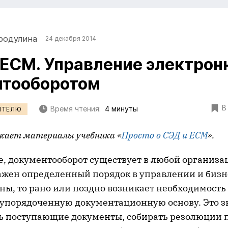
родулина
24 декабря 2014
ECM. Управление электро
нтооборотом
В
Время чтения:
4 минуты
ИТЕЛЮ
жает материалы учебника «
Просто о СЭД и ECM
».
е, документооборот существует в любой организа
жен определенный порядок в управлении и бизн
ны, то рано или поздно возникает необходимость
упорядоченную документационную основу. Это з
ь поступающие документы, собирать резолюции 