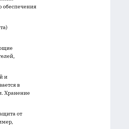
о обеспечения
та)
яющие
телей,
й и
ается в
и. Хранение
ащита от
имер,