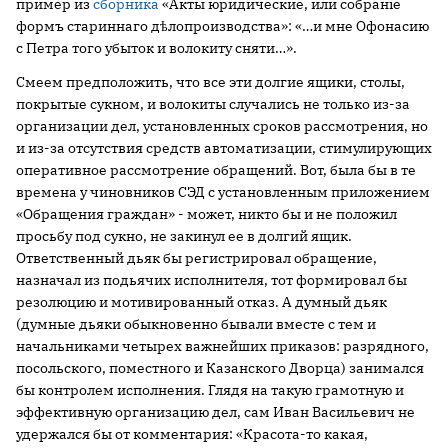
пример из
сборника
«Акты юридические, или собраніе
формъ стариннаго дѣлопроизводства»: «…и мне Офонасию
с Петра того убыток и волокиту сняти…».
Смеем предположить, что все эти долгие ящики, столы,
покрытые сукном, и волокиты случались не только из-за
организации дел, установленных сроков рассмотрения, но
и из-за отсутствия средств автоматизации, стимулирующих
оперативное рассмотрение обращений. Вот, была бы в те
времена у чиновников СЭД с установленным приложением
«Обращения граждан» - может, никто бы и не положил
просьбу под сукно, не закинул ее в долгий ящик.
Ответственный дьяк бы регистрировал обращение,
назначал из подьячих исполнителя, тот формировал бы
резолюцию и мотивированный отказ. А думный дьяк
(думные дьяки обыкновенно бывали вместе с тем и
начальниками четырех важнейших приказов: разрядного,
посольского, поместного и Казанского Дворца) занимался
бы контролем исполнения. Глядя на такую грамотную и
эффективную организацию дел, сам Иван Васильевич не
удержался бы от комментария: «Красота-то какая,