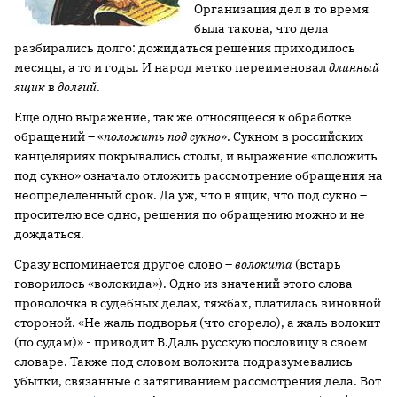
Организация дел в то время
была такова, что дела
разбирались долго: дожидаться решения приходилось
месяцы, а то и годы. И народ метко переименовал
длинный
ящик
в
долгий
.
Еще одно выражение, так же относящееся к обработке
обращений – «
положить под сукно
». Сукном в российских
канцеляриях покрывались столы, и выражение «положить
под сукно» означало отложить рассмотрение обращения на
неопределенный срок. Да уж, что в ящик, что под сукно –
просителю все одно, решения по обращению можно и не
дождаться.
Сразу вспоминается другое слово –
волокита
(встарь
говорилось «волокида»). Одно из значений этого слова –
проволочка в судебных делах, тяжбах, платилась виновной
стороной. «Не жаль подворья (что сгорело), а жаль волокит
(по судам)» - приводит В.Даль русскую пословицу в своем
словаре. Также под словом волокита подразумевались
убытки, связанные с затягиванием рассмотрения дела. Вот