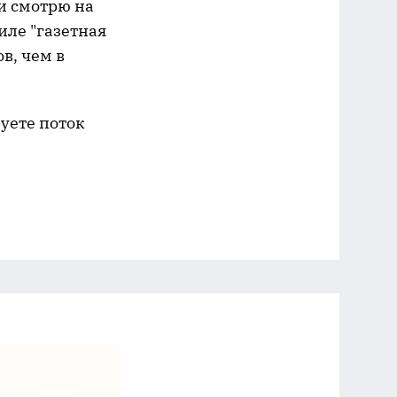
ти смотрю на
иле "газетная
в, чем в
уете поток