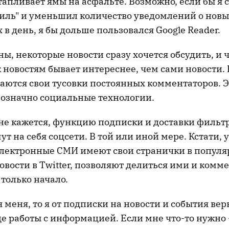
тапливает ямы на асфальте. Возможно, если бы я 
тиль" и уменьшил количество уведомлений о нов
х в день, я бы дольше пользовался Google Reader.
ны, некоторые новости сразу хочется обсудить, и 
 новостям бывает интереснее, чем сами новости.
аются свои тусовки постоянных комментаторов. Э
днозначно социальные технологии.
мне кажется, функцию подписки и доставки филь
ут на себя соцсети. В той или иной мере. Кстати, 
лектронные СМИ имеют свои странички в популя
вости в Twitter, позволяют делиться ими и комм
 только начало.
я меня, то я от подписки на новости и события вер
е работы с информацией. Если мне что-то нужно 