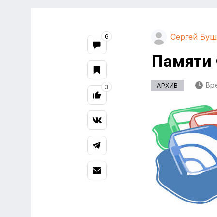
Сергей Буш
6
Памяти 
Вре
АРХИВ
3