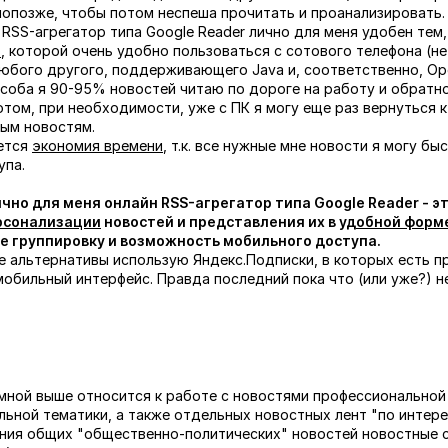
попозже, чтобы потом неспеша прочитать и проанализировать.
н RSS-агрегатор типа Google Reader лично для меня удобен тем
ю
, которой очень удобно пользоваться с сотового телефона (не
 любого другого, поддерживающего Java и, соответственно, Ope
соба я 90-95% новостей читаю по дороге на работу и обратн
отом, при необходимости, уже с ПК я могу еще раз вернуться 
ым новостям.
ется
экономия времени
, т.к. все нужные мне новости я могу бы
упа.
ично для меня онлайн RSS-агрегатор типа Google Reader - 
рсонализации
новостей и представления их в
удобной форм
е группировку и возможность мобильного доступа.
ве альтернативы использую Яндекс.Подписки, в которых есть п
мобильный интерфейс. Правда последний пока что (или уже?) н
е мной выше относится к работе с новостями профессиональной
ьной тематики, а также отдельных новостных лент "по интере
ния общих "общественно-политических" новостей новостные 