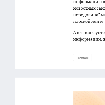
информацию в с
новостных сайт
передовица" мн
плоской ленте
А вы пользует
информации, в
тренды