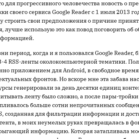
что для прогрессивного человечества новость о п
ки своего сервиса Google Reader с 1 июля 2013 год
уду строить свои предположения о причине приня
, лучше использую это как повод поговорить об 
нформацией.
ни период, когда и я пользовался Google Reader, б
3-4 RSS-ленты околокомпьютерной тематики. Пол
но приложением для Android, в свободное врем
ектуальных фронтов. Но вскоре мне эта забава на
урсы генерировали за день десятки единиц конте
итывать ленту было сложно, а после пары-тройки
пливалось больше сотни непрочитанных сообще
S, созданная для фильтрации информации и дост
тента, в моих неумелых руках превращалась в фо
рыгающий информацию. Которая затапливала мое