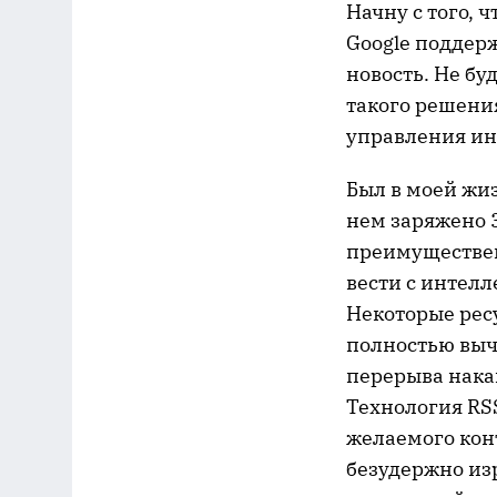
Начну с того, 
Google поддерж
новость. Не б
такого решения
управления и
Был в моей жиз
нем заряжено 
преимуществен
вести с интелл
Некоторые рес
полностью выч
перерыва нака
Технология RS
желаемого кон
безудержно из