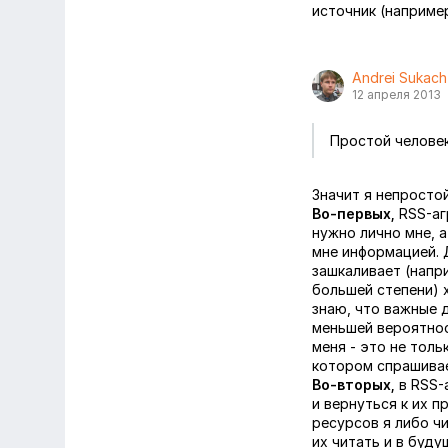
источник (например
Andrei Sukach
12 апреля 2013
Простой человек
Значит я непростой
Во-первых,
RSS-аг
нужно лично мне, а
мне информацией. 
зашкаливает (напри
большей степени) х
знаю, что важные 
меньшей вероятнос
меня - это не толь
котором спрашивае
Во-вторых,
в RSS-
и вернуться к их п
ресурсов я либо ч
их читать и в буду