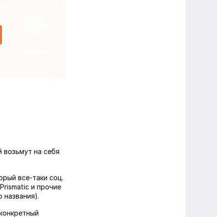
й возьмут на себя
орый все-таки соц.
Prismatic и прочие
 названия).
 конкретный