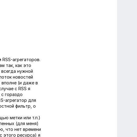
м RSS-агрегаторов.
м так, как это
е всегда нужной
 поток новостей
 вполне (и даже в
случае с RSS я
 с гораздо
SS-агрегатор для
остной фильтр, о
ью метки или т.п.)
пенных (для меня)
ю, что нет времени
с этого ресурса) я