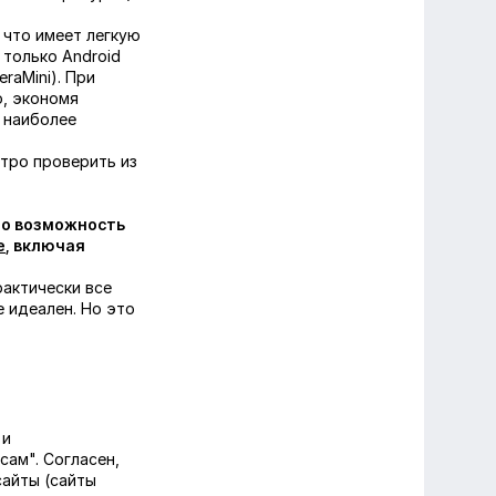
, что имеет легкую
 только Android
raMini). При
о, экономя
к наиболее
стро проверить из
это возможность
е
, включая
рактически все
е идеален. Но это
 и
сам". Согласен,
сайты (сайты