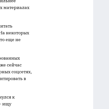
сильнее
ых материалах
читать
 На некоторых
то еще не
трованных
уже сейчас
рных соцсетях,
ентировать в
нулся к
- ищу