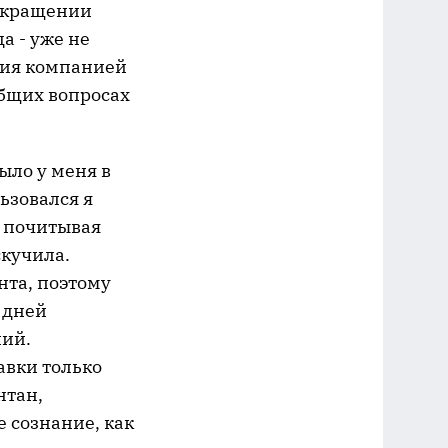
рекращении
а - уже не
тия компанией
общих вопросах
ыло у меня в
ьзовался я
я почитывая
скучила.
нта, поэтому
 дней
ний.
авки только
нтан,
 сознание, как