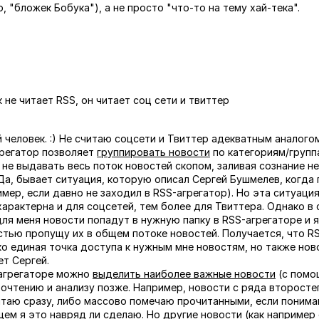
, "бложек Бобука"), а не просто "что-то на тему хай-тека".
 не читает RSS, он читает соц сети и твиттер
 человек. :) Не считаю соцсети и Твиттер адекватным аналого
регатор позволяет
группировать новости
по категориям/группа
 не выдавать весь поток новостей скопом, заливая сознание н
Да, бывает ситуация, которую описал Сергей Бушмелев, когда
мер, если давно не заходил в RSS-агрегатор). Но эта ситуация
арактерна и для соцсетей, тем более для Твиттера. Однако в 
для меня новости попадут в нужную папку в RSS-агрегаторе и я
тью пропущу их в общем потоке новостей. Получается, что R
ко единая точка доступа к нужным мне новостям, но также нов
т Сергей.
агрегаторе можно
выделить наиболее важные новости
(с помощ
рочтению и анализу позже. Например, новости с ряда второсте
итаю сразу, либо массово помечаю прочитанными, если понима
щем я это навряд ли сделаю. Но другие новости (как например 