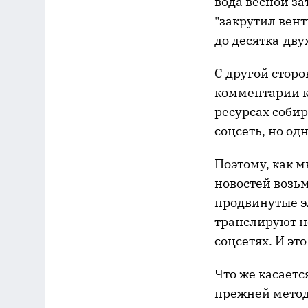
вода весной за
"закрутил вен
до десятка-дву
С другой сторо
комментарии к
ресурсах собир
соцсеть, но о
Поэтому, как 
новостей возьм
продвинутые э
транслируют но
соцсетях. И это
Что же касаетс
прежней метод