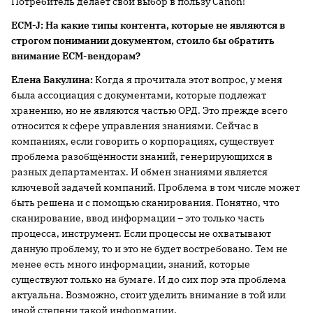
Потребитель делает свой выбор в пользу Canon!
ECM-
J:
На какие типы контента, которые не являются в
строгом понимании документом, стоило бы обратить
внимание
ECM-вендорам?
Елена Бакулина:
Когда я прочитала этот вопрос, у меня
была ассоциация с документами, которые подлежат
хранению, но не являются частью ОРД. Это прежде всего
относится к сфере управления знаниями. Сейчас в
компаниях, если говорить о корпорациях, существует
проблема разобщённости знаний, генерирующихся в
разных департаментах. И обмен знаниями является
ключевой задачей компаний. Проблема в том числе может
быть решена и с помощью сканирования. Понятно, что
сканирование, ввод информации – это только часть
процесса, инструмент. Если процессы не охватывают
данную проблему, то и это не будет востребовано. Тем не
менее есть много информации, знаний, которые
существуют только на бумаге. И до сих пор эта проблема
актуальна. Возможно, стоит уделить внимание в той или
иной степени такой информации.