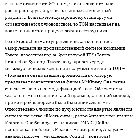
главное отличие от ISO в том, что она значительно
расширяет круг лиц, ответственных за конечный
результат. Если по международному стандарту он
ограничивается руководством, то TQM настаивает на
вовлечении в этот процесс каждого сотрудника.
Lean Production – это управленческая концепция,
базирующаяся на производственной системе компании
Toyota, известной под аббревиатурой TPS (Toyota
Production System). Также популярность среди
металлургических компаний получила методика ТОП –
«Тотальная оптимизация производства», которую
предлагает консалтинговая фирма McKinsey. Она также
считается на рынке модификацией Lean. Обе системы
«заточены» на создание такой производственной модели,
при которой издержки были бы минимальными.
Относительно близким по духу к этим стандартам является
система качества «Шесть сигм», разработанная компанией
Motorola. Она базируется на цикле DMAIC (Define –
постановка проблемы, Measure – измерение, Analyze –
анализ, Improve – улучшение, Control – контроль).